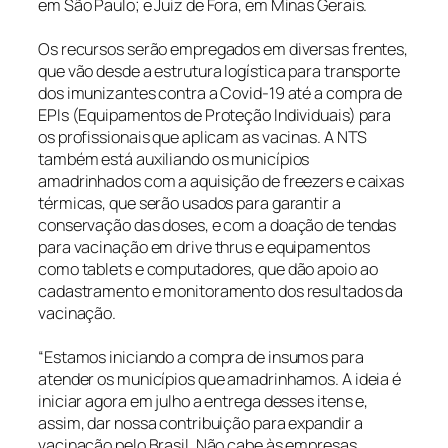
em São Paulo; e Juiz de Fora, em Minas Gerais.
Os recursos serão empregados em diversas frentes,
que vão desde a estrutura logística para transporte
dos imunizantes contra a Covid-19 até a compra de
EPIs (Equipamentos de Proteção Individuais) para
os profissionais que aplicam as vacinas. A NTS
também está auxiliando os municípios
amadrinhados com a aquisição de freezers e caixas
térmicas, que serão usados para garantir a
conservação das doses, e com a doação de tendas
para vacinação em drive thrus e equipamentos
como tablets e computadores, que dão apoio ao
cadastramento e monitoramento dos resultados da
vacinação.
“Estamos iniciando a compra de insumos para
atender os municípios que amadrinhamos. A ideia é
iniciar agora em julho a entrega desses itens e,
assim, dar nossa contribuição para expandir a
vacinação pelo Brasil. Não cabe às empresas