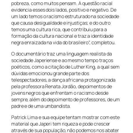
pobreza, como muitos pensam. A questão racial
evidencia esses dois lados, positivo e negativo. De
um lado temos o racismo estruturado na sociedade
que causa desigualdade e injustiças; e do outro
temos uma cultura rica, que contribuiu para a
formação da cultura nacional e traz a identidade
negra enraizada na vida do brasileiro”, completou.
O documentário traz uma linguagem realista da
sociedade Japeriense e ao mesmo tempo traços
poéticos, como a citação de Luther King, a qual sem
dúvidas emocionou grande parte dos
telespectadores, a dança africana protagonizada
pela professora Renata Jordão, depoimentos de
jovens negros que enfrentam o racismo desde
sempre, além do depoimento de professores, de um
padre e de uma umbandista.
Patrick Lima e sua equipe tentam mostrar com este
material que Japeri tem riqueza e pode crescer
através de sua população, não podemos nos abater