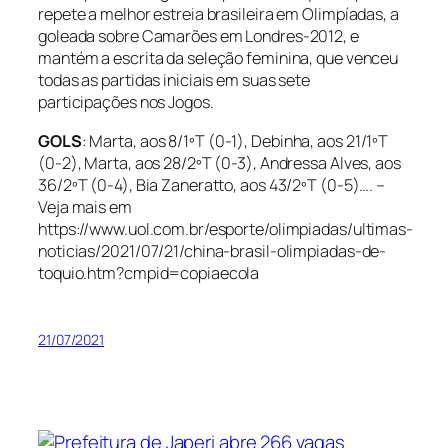
repete a melhor estreia brasileira em Olimpíadas, a
goleada sobre Camarões em Londres-2012, e
mantém a escrita da seleção feminina, que venceu
todas as partidas iniciais em suas sete
participações nos Jogos.
GOLS
: Marta, aos 8/1ºT (0-1), Debinha, aos 21/1ºT
(0-2), Marta, aos 28/2ºT (0-3), Andressa Alves, aos
36/2ºT (0-4), Bia Zaneratto, aos 43/2ºT (0-5)…. –
Veja mais em
https://www.uol.com.br/esporte/olimpiadas/ultimas-
noticias/2021/07/21/china-brasil-olimpiadas-de-
toquio.htm?cmpid=copiaecola
21/07/2021