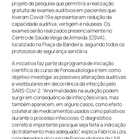
projeto de pesquisa que permitirá a realização
gratuita de exames auditivos em pacientes que
tiveram Covid-19 e apresentaram redução da
capacidade auditiva, vertigem e náuseas. Os
exames serão realizados presencialmente no
Centro de Saúde Veiga de Almeida (CSVA),
localizado na Praça da Bandeira, seguindo todos os
protocolos de segurança sanitária.
A iniciativa faz parte do programa de iniciação
científica do curso de Fonoaudiologia e tem como
objetivo investigar as possíveis alterações auditivas
e vestibulares em decorrência da infecção pelo
SARS-CoV-2. “Anormalidades na audição podem
surgir em consequência de infecções virais, mas
também aparecem, em alguns casos, como efeito
colateral de medicamentos usados como paliativos
durante o processo infeccioso. O diagnóstico
correto é importante para que seja feita a indicação
do tratamento mais adequado”, explica Fabricia Lois,
coordenadora do curso de Fonoaudiologia da UVA.