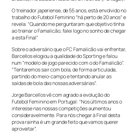
O treinador japeriense, de 55 anos, está envolvido no
trabalho do Futebol Feminino “há perto de 20 anos” e
revela: “Quando me perguntaram que objetivo tinha
ao treinar o Famalicão, falei logo no sonho de chegar
a esta Final”
Sobre o adversário que o FC Famalicão vai enfrentar,
Barcellos elogiou a qualidade do Sporting e falou
num “modelo de jogo parecido com o do Famalicão”.
“Tentaremos sair com bola, de forma articulada,
partindo do meio-campo e tentando anular as
saídas de bola das nossas adversárias”.
Jorge Barcellos vê com agrado a evolução do
Futebol Feminino em Portugal: “Nos últimos anos o
interesse nas nossas competições aumentou
consideravelmente. Para nós chegar à Final desta
prova rainha é um grande feito que vamos querer
aproveitar”.