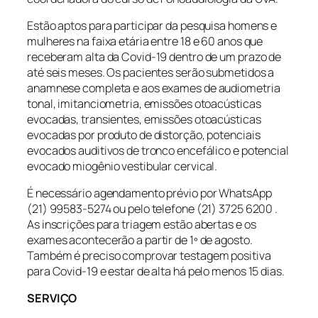
Estão aptos para participar da pesquisa homens e
mulheres na faixa etária entre 18 e 60 anos que
receberam alta da Covid-19 dentro de um prazo de
até seis meses. Os pacientes serão submetidos a
anamnese completa e aos exames de audiometria
tonal, imitanciometria, emissões otoacústicas
evocadas, transientes, emissões otoacústicas
evocadas por produto de distorção, potenciais
evocados auditivos de tronco encefálico e potencial
evocado miogênio vestibular cervical.
É necessário agendamento prévio por WhatsApp
(21) 99583-5274 ou pelo telefone (21) 3725 6200 .
As inscrições para triagem estão abertas e os
exames acontecerão a partir de 1º de agosto.
Também é preciso comprovar testagem positiva
para Covid-19 e estar de alta há pelo menos 15 dias.
SERVIÇO