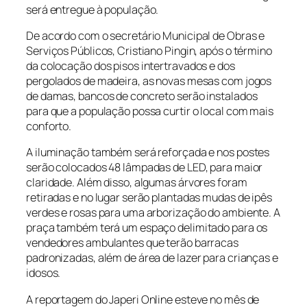
será entregue à população.
De acordo com o secretário Municipal de Obras e
Serviços Públicos, Cristiano Pingin, após o término
da colocação dos pisos intertravados e dos
pergolados de madeira, as novas mesas com jogos
de damas, bancos de concreto serão instalados
para que a população possa curtir o local com mais
conforto.
A iluminação também será reforçada e nos postes
serão colocados 48 lâmpadas de LED, para maior
claridade. Além disso, algumas árvores foram
retiradas e no lugar serão plantadas mudas de ipês
verdes e rosas para uma arborização do ambiente. A
praça também terá um espaço delimitado para os
vendedores ambulantes que terão barracas
padronizadas, além de área de lazer para crianças e
idosos.
A reportagem do Japeri Online esteve no mês de