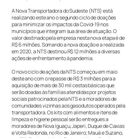
A Nova Transportadora do Sudeste (NTS) está
realizando este ano o segundo ciclo de doações
para minimizar os impactos da Covid-19 nos
municípios que integram sua área de atuação. O
valor destinado pela empresa nesta nova etapa é de
R$ 6 milhões. Somando a nova doação e a realizada
em 2020, a NTS destinou R$ 12 milhões a diversas
ações de enfrentamento à pandemia.
O novo ciclo de ações da NTS começou em maio
deste ano com o repasse de R$ 3 milhões para a
aquisição de mais de 30 mil cestas básicas que
serão doadas às famílias atendidas por projetos
sociais patrocinados pela NTS e a moradores de
comunidades vizinhas aos gasodutos operados pela
transportadora. Os kits com alimentos e itens de
limpeza e higiene pessoal serão entregues a
moradores de Nova Iguaçu, Japeri, Duque de Caxias
e Volta Redonda, no Rio de Janeiro; Mauá e Suzano,