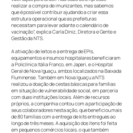
realizar a compra de imunizantes, mas sabemos
que é possível contribuir ajudando a criar essa
estrutura operacional que as prefeituras
necessitam para levar adiante o calendário de
vacinação”, explica Carla Diniz, Diretora e Gente e
Gestão da NTS.
A ativação de leitos e a entrega de EPIs,
equipamentos e insumos hospitalares beneficiaram
a Policlínica Itália Franco, em Japeri, e o Hospital
Geral de Nova Iguaçu, ambos localizados na Baixada
Fluminense. Também em Nova Iguaçu a NTS
realizou a doação de cestas básicas para famílias
em situação de vulnerabilidade social, em parceria
com duas instituições locais. Além de recursos
próprios, a companhia contou com a participação de
seus colaboradores nesta ação, que beneficiou mais
de 80 famílias com a entrega de kits entregues ao
longo de três meses. A aquisição dos itens foi feita
em pequenos comércios locais, o que também