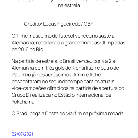
na estreia
Crédito: Lucas Figueiredo / CBF
O Time masculino de futebol venceu no suste a
Alemanha, reeditando a grande final das Olimpíadas
de 2016 no Rio.
Na partida de estreia, o Brasil venceu por 4 a 2 a
Alemanha com três gols de Richarlison e outro de
Paulinho já nos acréscimos. Amiri e Ache
descontaram no segundo tempo para os atuais
vice-campeões olímpicos na partida de abertura do
Grupo D realizada no Estádio Internacional de
Yokohama.
O Brasil pega a Costa do Marfim na próxima rodada.
22/07/2021