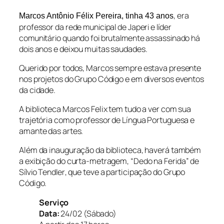
,
era
Marcos Antônio Félix Pereira, tinha 43 anos
professor da rede municipal de Japeri e líder
comunitário quando foi brutalmente assassinado há
dois anos
e deixou muitas saudades.
Querido por todos, Marcos sempre estava presente
nos projetos do Grupo Código e em diversos eventos
da cidade.
A biblioteca Marcos Felix tem tudo a ver com sua
trajetória como professor de Língua Portuguesa e
amante das artes.
Além da inauguração da biblioteca, haverá também
a exibição do curta-metragem,
“Dedo na Ferida” de
Sílvio Tendler
, que teve a participação do Grupo
Código.
Serviço
Data:
24/02 (Sábado)