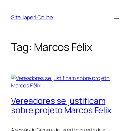
Pular
para
Site Japeri Online
o
conteúdo
Tag:
Marcos Félix
Vereadores se justificam
sobre projeto Marcos Félix
A sessão da Câmara de Japeri teve parte dela