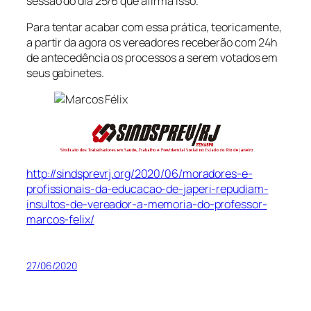
sessão do dia 25/6 que afirma isso.
Para tentar acabar com essa prática, teoricamente,
a partir da agora os vereadores receberão com 24h
de antecedência os processos a serem votados em
seus gabinetes.
http://sindsprevrj.org/2020/06/moradores-e-
profissionais-da-educacao-de-japeri-repudiam-
insultos-de-vereador-a-memoria-do-professor-
marcos-felix/
27/06/2020