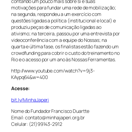
contando um pouco mais sobre si e suas
motivações para fundar uma rede de mobilização;
na segunda, respondeu a um exercício com
questões ligadas a política (institucional e local) e
produziu peças de comunicação ligadas ao
ativismo; na terceira, passou por uma entrevista por
videoconferência com a equipe do Nossas; na
quarta e última fase, os finalistas estão fazendo um
crowdfunding para cobrir o custo do treinamento no
Rio e o acesso por um ano às Nossas Ferramentas.
http://www.youtube.com/watch?v=9j3-
KAypq64&w=400
Acesse:
bit.ly/MinhaJaperi
Nome do Fundador Francisco Duartte
Email: contato@minhajaperi.org.br
Celular: (21)99143-2912