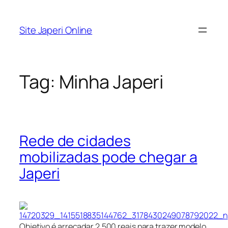
Pular
para
Site Japeri Online
o
conteúdo
Tag:
Minha Japeri
Rede de cidades
mobilizadas pode chegar a
Japeri
Objetivo é arrecadar 2.500 reais para trazer modelo