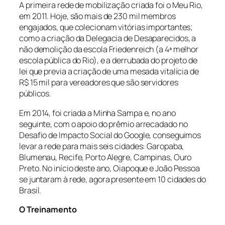
A primeira rede de mobilização criada foi o Meu Rio,
em 2011. Hoje, são mais de 230 mil membros
engajados, que colecionam vitórias importantes;
como a criação da Delegacia de Desaparecidos, a
não demolição da escola Friedenreich (a 4ª melhor
escola pública do Rio), e a derrubada do projeto de
lei que previa a criação de uma mesada vitalícia de
R$ 15 mil para vereadores que são servidores
públicos.
Em 2014, foi criada a Minha Sampa e, no ano
seguinte, com o apoio do prêmio arrecadado no
Desafio de Impacto Social do Google, conseguimos
levar a rede para mais seis cidades: Garopaba,
Blumenau, Recife, Porto Alegre, Campinas, Ouro
Preto. No início deste ano, Oiapoque e João Pessoa
se juntaram à rede, agora presente em 10 cidades do
Brasil.
O Treinamento