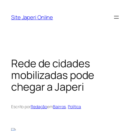
Pular
para
Site Japeri Online
o
conteúdo
Rede de cidades
mobilizadas pode
chegar a Japeri
Escrito por
Redação
em
Bairros
, 
Política