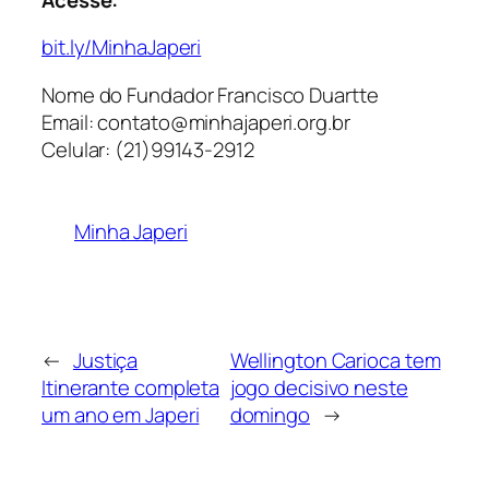
bit.ly/MinhaJaperi
Nome do Fundador Francisco Duartte
Email: contato@minhajaperi.org.br
Celular: (21)99143-2912
Minha Japeri
←
Justiça
Wellington Carioca tem
Itinerante completa
jogo decisivo neste
um ano em Japeri
domingo
→