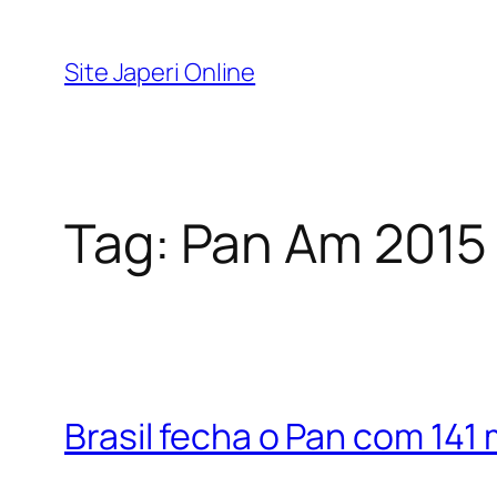
Pular
para
Site Japeri Online
o
conteúdo
Tag:
Pan Am 2015
Brasil fecha o Pan com 141