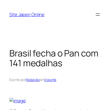
Pular
para
Site Japeri Online
o
conteúdo
Brasil fecha o Pan com
141 medalhas
Escrito por
Redação
em
Esporte