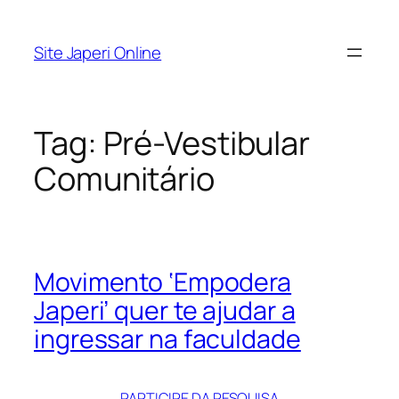
Pular
para
Site Japeri Online
o
conteúdo
Tag:
Pré-Vestibular
Comunitário
Movimento ‘Empodera
Japeri’ quer te ajudar a
ingressar na faculdade
PARTICIPE DA PESQUISA