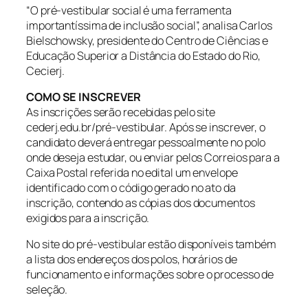
“O pré-vestibular social é uma ferramenta
importantíssima de inclusão social”, analisa Carlos
Bielschowsky, presidente do Centro de Ciências e
Educação Superior a Distância do Estado do Rio,
Cecierj.
COMO SE INSCREVER
As inscrições serão recebidas pelo site
cederj.edu.br/pré-vestibular. Após se inscrever, o
candidato deverá entregar pessoalmente no polo
onde deseja estudar, ou enviar pelos Correios para a
Caixa Postal referida no edital um envelope
identificado com o código gerado no ato da
inscrição, contendo as cópias dos documentos
exigidos para a inscrição.
No site do pré-vestibular estão disponíveis também
a lista dos endereços dos polos, horários de
funcionamento e informações sobre o processo de
seleção.