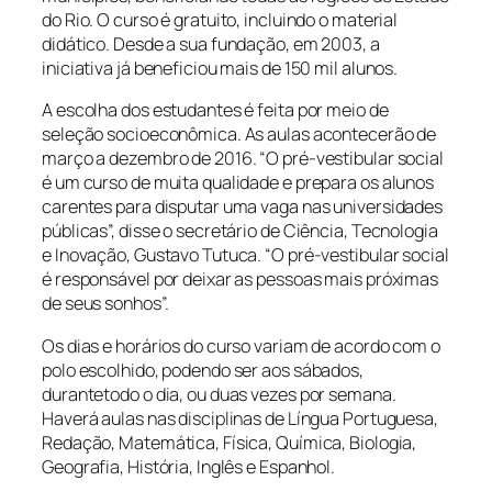
do Rio. O curso é gratuito, incluindo o material
didático. Desde a sua fundação, em 2003, a
iniciativa já beneficiou mais de 150 mil alunos.
A escolha dos estudantes é feita por meio de
seleção socioeconômica. As aulas acontecerão de
março a dezembro de 2016. “O pré-vestibular social
é um curso de muita qualidade e prepara os alunos
carentes para disputar uma vaga nas universidades
públicas”, disse o secretário de Ciência, Tecnologia
e Inovação, Gustavo Tutuca. “O pré-vestibular social
é responsável por deixar as pessoas mais próximas
de seus sonhos”.
Os dias e horários do curso variam de acordo com o
polo escolhido, podendo ser aos sábados,
durantetodo o dia, ou duas vezes por semana.
Haverá aulas nas disciplinas de Língua Portuguesa,
Redação, Matemática, Física, Química, Biologia,
Geografia, História, Inglês e Espanhol.