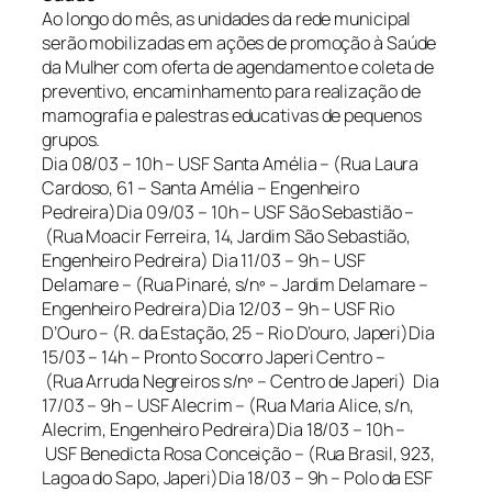
Ao longo do mês, as unidades da rede municipal
serão mobilizadas em ações de promoção à Saúde
da Mulher com oferta de agendamento e coleta de
preventivo, encaminhamento para realização de
mamografia e palestras educativas de pequenos
grupos.
Dia 08/03 – 10h – USF Santa Amélia – (Rua Laura
Cardoso, 61 – Santa Amélia – Engenheiro
Pedreira)Dia 09/03 – 10h – USF São Sebastião –
(Rua Moacir Ferreira, 14, Jardim São Sebastião,
Engenheiro Pedreira) Dia 11/03 – 9h – USF
Delamare – (Rua Pinaré, s/nº – Jardim Delamare –
Engenheiro Pedreira)Dia 12/03 – 9h – USF Rio
D’Ouro – (R. da Estação, 25 – Rio D’ouro, Japeri)Dia
15/03 – 14h – Pronto Socorro Japeri Centro –
(Rua Arruda Negreiros s/nº – Centro de Japeri) Dia
17/03 – 9h – USF Alecrim – (Rua Maria Alice, s/n,
Alecrim, Engenheiro Pedreira)Dia 18/03 – 10h –
USF Benedicta Rosa Conceição – (Rua Brasil, 923,
Lagoa do Sapo, Japeri)Dia 18/03 – 9h – Polo da ESF