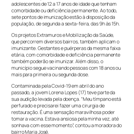
adolescentes de 12 a 17 anos de idade que tenham
comorbidade ou deficiência permanente. Ao todo,
sete pontos de imunização estão à disposição da
população, de segunda a sexta-feira, das 9h às 15h.
Os projetos Extramuros e Mobilização da Saúde,
que percorrem diversos bairros, também aplicam o
imunizante. Gestantes e puérperas da mesma faixa
etária, com comorbidade e deficiência permanente
também poderão se imunizar. Além disso, o
município segue vacinando pessoas com 18 anos ou
mais para primeira ou segunda dose.
Contaminada pela Covid-19 em abril do ano
passado, a jovem Lorena Lopes (17) teve parte da
sua audição levada pela doença. “Meu tímpano está
perfurado e precisarei fazer uma cirurgia de
restauração. É uma sensação maravilhosa poder
tomar a vacina. Estava ansiosa pela minha vez, até
sonhava com esse momento”, contou a moradora do
bairro Maria José.