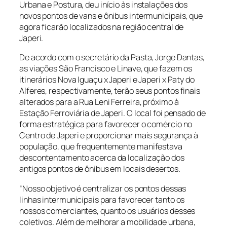
Urbana e Postura, deu início às instalações dos
novos pontos de vans e ônibus intermunicipais, que
agora ficarão localizados na região central de
Japeri.
De acordo com o secretário da Pasta, Jorge Dantas,
as viações São Francisco e Linave, que fazem os
itinerários Nova Iguaçu x Japeri e Japeri x Paty do
Alferes, respectivamente, terão seus pontos finais
alterados para a Rua Leni Ferreira, próximo à
Estação Ferroviária de Japeri. O local foi pensado de
forma estratégica para favorecer o comércio no
Centro de Japeri e proporcionar mais segurança à
população, que frequentemente manifestava
descontentamento acerca da localização dos
antigos pontos de ônibus em locais desertos.
“Nosso objetivo é centralizar os pontos dessas
linhas intermunicipais para favorecer tanto os
nossos comerciantes, quanto os usuários desses
coletivos. Além de melhorar a mobilidade urbana,