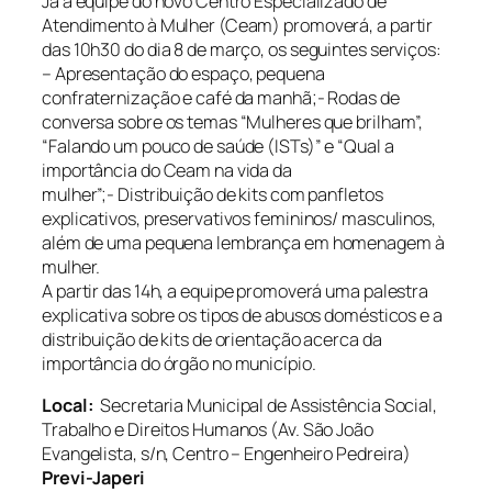
Já a equipe do novo Centro Especializado de
Atendimento à Mulher (Ceam) promoverá, a partir
das 10h30 do dia 8 de março, os seguintes serviços:
– Apresentação do espaço, pequena
confraternização e café da manhã;- Rodas de
conversa sobre os temas “Mulheres que brilham”,
“Falando um pouco de saúde (ISTs)” e “Qual a
importância do Ceam na vida da
mulher”;- Distribuição de kits com panfletos
explicativos, preservativos femininos/ masculinos,
além de uma pequena lembrança em homenagem à
mulher.
A partir das 14h, a equipe promoverá uma palestra
explicativa sobre os tipos de abusos domésticos e a
distribuição de kits de orientação acerca da
importância do órgão no município.
Local:
Secretaria Municipal de Assistência Social,
Trabalho e Direitos Humanos (Av. São João
Evangelista, s/n, Centro – Engenheiro Pedreira)
Previ-Japeri