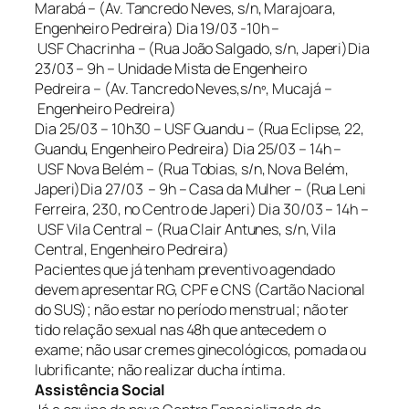
Marabá – (Av. Tancredo Neves, s/n, Marajoara,
Engenheiro Pedreira) Dia 19/03 -10h –
USF Chacrinha – (Rua João Salgado, s/n, Japeri)Dia
23/03 – 9h – Unidade Mista de Engenheiro
Pedreira – (Av. Tancredo Neves,s/nº, Mucajá –
Engenheiro Pedreira)
Dia 25/03 – 10h30 – USF Guandu – (Rua Eclipse, 22,
Guandu, Engenheiro Pedreira) Dia 25/03 – 14h –
USF Nova Belém – (Rua Tobias, s/n, Nova Belém,
Japeri)Dia 27/03 – 9h – Casa da Mulher – (Rua Leni
Ferreira, 230, no Centro de Japeri) Dia 30/03 – 14h –
USF Vila Central – (Rua Clair Antunes, s/n, Vila
Central, Engenheiro Pedreira)
Pacientes que já tenham preventivo agendado
devem apresentar RG, CPF e CNS (Cartão Nacional
do SUS); não estar no período menstrual; não ter
tido relação sexual nas 48h que antecedem o
exame; não usar cremes ginecológicos, pomada ou
lubrificante; não realizar ducha íntima.
Assistência Social