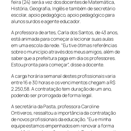
feira (24) será a vez dos docentes de Matemática,
História, Geografia, Inglês e também de secretário
escolar, apoio pedagógico, apoio pedagógico para
alunos surdos e agente educador.
A professora de artes, Carla dos Santos, de 43 anos,
está animada para começar a lecionar suas aulas
em uma escola da rede. “Eu tive ótimas referências
sobre o município através dos meus amigos, além de
saber que a prefeitura paga em dia os professores.
Estou pronta para começar”, disse a docente.
A carga horária semanal destes profissionais varia
entre 16 e 30 horas e os vencimentos chegam a R$
2.250,58. A contratação tem duração de um ano,
podendo ser prorrogada de forma legal.
A secretária da Pasta, professora Caroline
Ontiveros, ressaltou a importância da contratação
de novos profissionais da educação. “Eu e minha
equipe estamos empenhados em renovar a forma