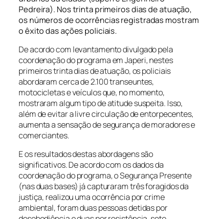
Pedreira). Nos trinta primeiros dias de atuação,
os números de ocorrências registradas mostram
o êxito das ações policiais.
De acordo com levantamento divulgado pela
coordenação do programa em Japeri, nestes
primeiros trinta dias de atuação, os policiais
abordaram cerca de 2.100 transeuntes,
motocicletas e veículos que, no momento,
mostraram algum tipo de atitude suspeita. Isso,
além de evitar a livre circulação de entorpecentes,
aumenta a sensação de segurança de moradores e
comerciantes.
E os resultados destas abordagens são
significativos. De acordo com os dados da
coordenação do programa, o Segurança Presente
(nas duas bases) já capturaram três foragidos da
justiça, realizou uma ocorrência por crime
ambiental, foram duas pessoas detidas por
desobediência e duas por resistência, sete