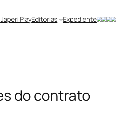
a
Japeri Play
Editorias
Expediente
es do contrato