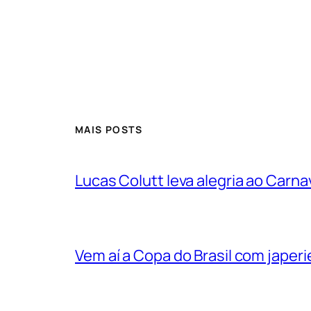
MAIS POSTS
Lucas Colutt leva alegria ao Carnav
Vem aí a Copa do Brasil com jape