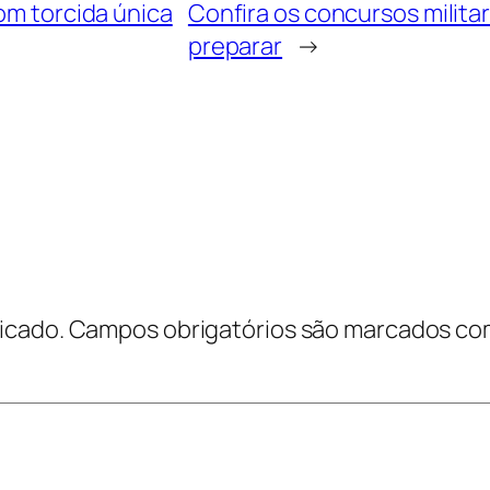
om torcida única
Confira os concursos milita
preparar
→
icado.
Campos obrigatórios são marcados c