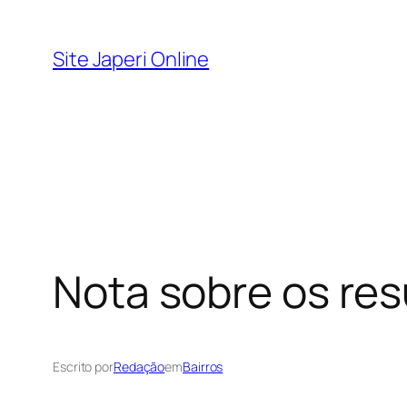
Pular
para
Site Japeri Online
o
conteúdo
Nota sobre os res
Escrito por
Redação
em
Bairros