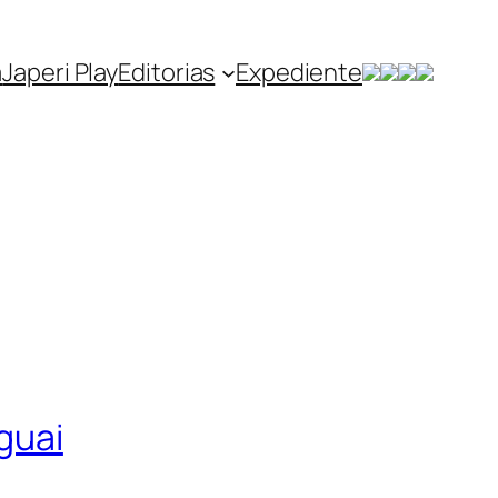
a
Japeri Play
Editorias
Expediente
guai