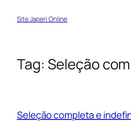
Pular
para
Site Japeri Online
o
conteúdo
Tag:
Seleção com
Seleção completa e indefin