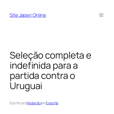
Pular
para
Site Japeri Online
o
conteúdo
Seleção completa e
indefinida para a
partida contra o
Uruguai
Escrito por
Redação
em
Esporte