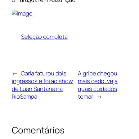
Seleção completa
←
Carla faturou dois
A gripe chegou
ingressos e foi ao show
mais cedo: veja
de Luan Santana na
quais cuidados
RioSampa
tomar
→
Comentários