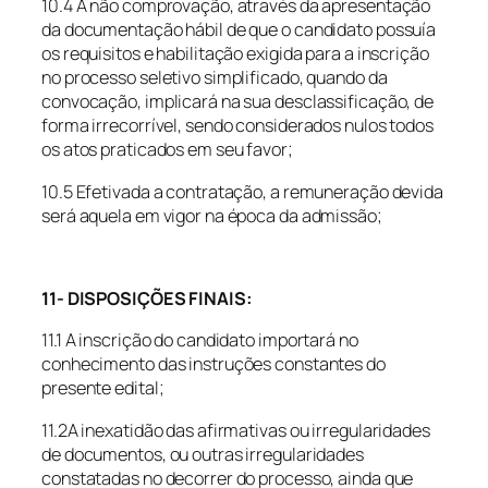
10.4 A não comprovação, através da apresentação
da documentação hábil de que o candidato possuía
os requisitos e habilitação exigida para a inscrição
no processo seletivo simplificado, quando da
convocação, implicará na sua desclassificação, de
forma irrecorrível, sendo considerados nulos todos
os atos praticados em seu favor;
10.5 Efetivada a contratação, a remuneração devida
será aquela em vigor na época da admissão;
11- DISPOSIÇÕES FINAIS:
11.1 A inscrição do candidato importará no
conhecimento das instruções constantes do
presente edital;
11.2A inexatidão das afirmativas ou irregularidades
de documentos, ou outras irregularidades
constatadas no decorrer do processo, ainda que