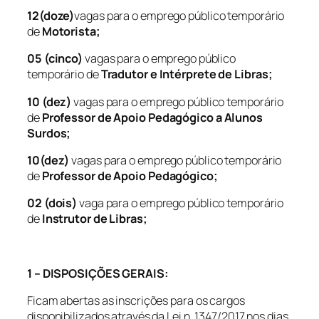
12(doze)
vagas para o emprego público temporário
de
Motorista;
05 (cinco)
vagas para o emprego público
temporário de
Tradutor e Intérprete de Libras;
10 (dez)
vagas para o emprego público temporário
de
Professor de Apoio Pedagógico a Alunos
Surdos;
10(dez)
vagas para o emprego público temporário
de
Professor de Apoio Pedagógico;
02 (dois)
vaga para o emprego público temporário
de
Instrutor de Libras;
1 – DISPOSIÇÕES GERAIS:
Ficam abertas as inscrições para os cargos
disponibilizados através da Lei n. 1347/2017 nos dias