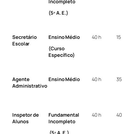
Incompleto
(5º A. E.)
Secretário
Ensino Médio
40 h
15
Escolar
(Curso
Específico)
Agente
Ensino Médio
40 h
35
Administrativo
Inspetor de
Fundamental
40 h
40
Alunos
Incompleto
(5º A. E.)