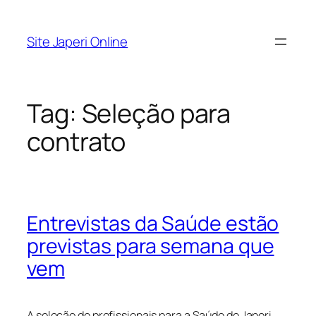
Pular
para
Site Japeri Online
o
conteúdo
Tag:
Seleção para
contrato
Entrevistas da Saúde estão
previstas para semana que
vem
A seleção de profissionais para a Saúde de Japeri