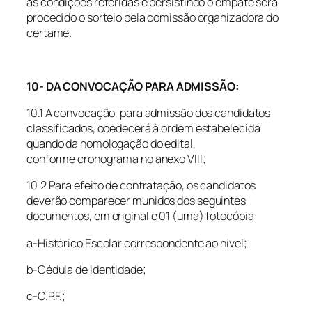
as condições referidas e persistindo o empate será
procedido o sorteio pela comissão organizadora do
certame.
10- DA CONVOCAÇÃO PARA ADMISSÃO:
10.1 A convocação, para admissão dos candidatos
classificados, obedecerá à ordem estabelecida
quando da homologação do edital,
conforme cronograma no anexo VIII;
10.2 Para efeito de contratação, os candidatos
deverão comparecer munidos dos seguintes
documentos, em original e 01 (uma) fotocópia:
a-Histórico Escolar correspondente ao nível;
b-Cédula de identidade;
c-C.P.F.;