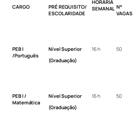
HORÁRIA
CARGO
PRÉ REQUISITO/
N°
SEMANAL
ESCOLARIDADE
VAGAS
PEB I
Nível Superior
16 h
50
/Português
(Graduação)
PEB I /
Nível Superior
16 h
50
Matemática
(Graduação)