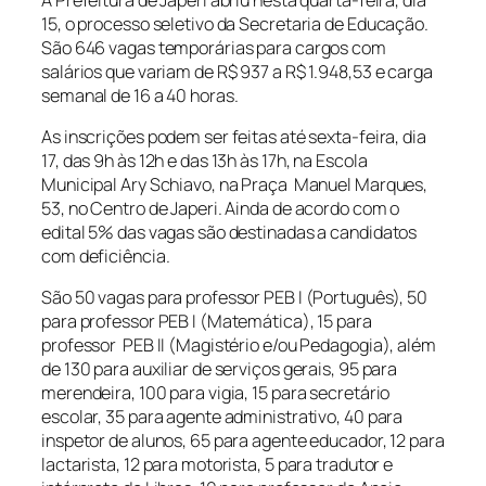
15, o processo seletivo da Secretaria de Educação.
São 646 vagas temporárias para cargos com
salários que variam de R$ 937 a R$ 1.948,53 e carga
semanal de 16 a 40 horas.
As inscrições podem ser feitas até sexta-feira, dia
17, das 9h às 12h e das 13h às 17h, na Escola
Municipal Ary Schiavo, na Praça Manuel Marques,
53, no Centro de Japeri. Ainda de acordo com o
edital 5% das vagas são destinadas a candidatos
com deficiência.
São 50 vagas para professor PEB I (Português), 50
para professor PEB I (Matemática), 15 para
professor PEB II (Magistério e/ou Pedagogia), além
de 130 para auxiliar de serviços gerais, 95 para
merendeira, 100 para vigia, 15 para secretário
escolar, 35 para agente administrativo, 40 para
inspetor de alunos, 65 para agente educador, 12 para
lactarista, 12 para motorista, 5 para tradutor e