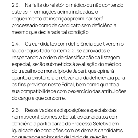
2.3. Na falta do relatório médico ou não contendo
este as informações acima indicadas, o
requerimento de inscrição preliminar será
processado como de candidato sem deficiência,
mesmo que declarada tal condição.
2.4. Os candidatos com deficiência que tiverem o
laudo requisitado no item 2.2, se aprovados e,
respeitando a ordem de classificação da listagem
especial, serão submetidos à avaliação do médico
do trabalho do município de Japeri, que opinará
quanto à existência e relevância da deficiência para
os fins previstos neste Edital, bem como quanto a
sua compatibilidade com o exercício das atribuições
do cargo a que concorre.
2.5. Ressalvadas as disposições especiais das
normas contidas neste Edital, os candidatos com
deficiência participarão do Processo Seletivo em
igualdade de condições com os demais candidatos,
no que tange ao horário de início da seleção,