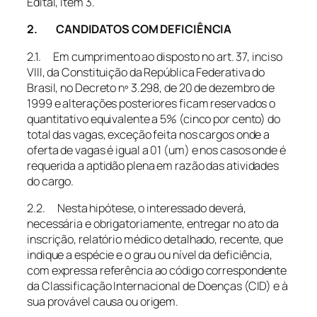
Edital, item 3.
2. CANDIDATOS COM DEFICIÊNCIA
2.1. Em cumprimento ao disposto no art. 37, inciso
VIII, da Constituição da República Federativa do
Brasil, no Decreto nº 3.298, de 20 de dezembro de
1999 e alterações posteriores ficam reservados o
quantitativo equivalente a 5% (cinco por cento) do
total das vagas, exceção feita nos cargos onde a
oferta de vagas é igual a 01 (um) e nos casos onde é
requerida a aptidão plena em razão das atividades
do cargo.
2.2. Nesta hipótese, o interessado deverá,
necessária e obrigatoriamente, entregar no ato da
inscrição, relatório médico detalhado, recente, que
indique a espécie e o grau ou nível da deficiência,
com expressa referência ao código correspondente
da Classificação Internacional de Doenças (CID) e à
sua provável causa ou origem.