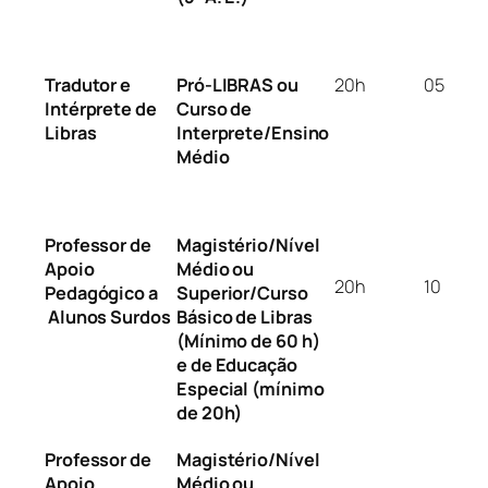
Tradutor e
Pró-LIBRAS ou
20h
05
Intérprete de
Curso de
Libras
Interprete/Ensino
Médio
Professor de
Magistério/Nível
Apoio
Médio ou
20h
10
Pedagógico a
Superior/Curso
Alunos Surdos
Básico de Libras
(Mínimo de 60 h)
e de Educação
Especial (mínimo
de 20h)
Professor de
Magistério/Nível
Apoio
Médio ou