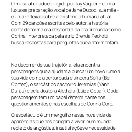
O musical criado e dirigido por Jay Vaquer – com a
luxuosa preparação vocal de Jane Duboc, sua mãe –
é uma reflexão sobre a existência humana atual.
Com 29 canções escritas pelo autor, a história
conta de forma ora descontraída ora profunda como
Corina, interpretada pela atriz Brenda Pedrotti,
busca respostas para perguntas que a atormentam.
No decorrer de sua trajetória, ela encontra
personagens que a ajudam a buscar um novo rumo a
sua vida como a perturbada e sincera Sofia (Bell
Cortez), o sarcástico cachorro Jeremias (Yann
Dufau) e pela doutora Aletheia (Luiza Cesar). Cada
personagem tem um papel determinante nos
questionamentos e nas escolhas de Corina Gore.
O espetáculo é um mergulho nessa nova vida de
aparências que nos obrigam a viver, num mundo
repleto de angústias, insatisfações e necessidade