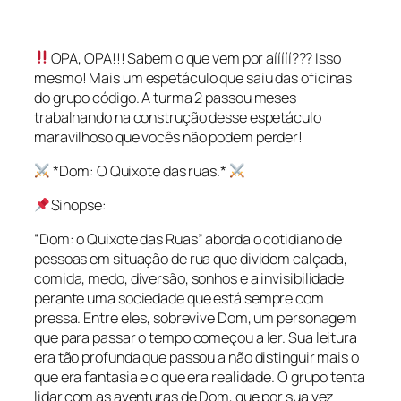
OPA, OPA!!! Sabem o que vem por aííííí??? Isso
mesmo! Mais um espetáculo que saiu das oficinas
do grupo código. A turma 2 passou meses
trabalhando na construção desse espetáculo
maravilhoso que vocês não podem perder!
*Dom: O Quixote das ruas.*
Sinopse:
“Dom: o Quixote das Ruas” aborda o cotidiano de
pessoas em situação de rua que dividem calçada,
comida, medo, diversão, sonhos e a invisibilidade
perante uma sociedade que está sempre com
pressa. Entre eles, sobrevive Dom, um personagem
que para passar o tempo começou a ler. Sua leitura
era tão profunda que passou a não distinguir mais o
que era fantasia e o que era realidade. O grupo tenta
lidar com as aventuras de Dom, que por sua vez