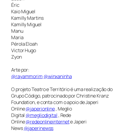
Éric
Kaio Miguel
Kamilly Martins
Kamilly Miguel
Manu
Maria
Pérola Eloah
Victor Hugo
Zyon
Arte por:
@rayammorim
@winxaninha
O projeto Teatro e Território é uma realização do
Grupo Código, patrocinado por Christine Kranz
Foundation, e conta com o apoio de Japeri
Online
@japerionline
, Meglio
Digital
@megliodigital
, Rede
Online
@redeonlineinternet
e Japeri
News
@japerinewss