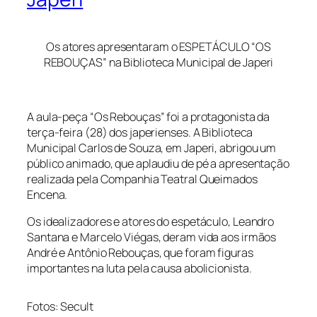
Os atores apresentaram o ESPETÁCULO “OS
REBOUÇAS” na Biblioteca Municipal de Japeri
A aula-peça “Os Rebouças” foi a protagonista da
terça-feira (28) dos japerienses. A Biblioteca
Municipal Carlos de Souza, em Japeri, abrigou um
público animado, que aplaudiu de pé a apresentação
realizada pela Companhia Teatral Queimados
Encena.
Os idealizadores e atores do espetáculo, Leandro
Santana e Marcelo Viégas, deram vida aos irmãos
André e Antônio Rebouças, que foram figuras
importantes na luta pela causa abolicionista.
Fotos: Secult