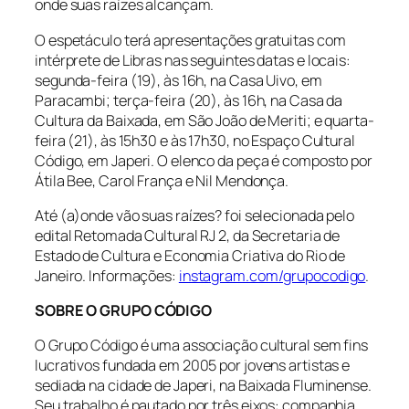
onde suas raízes alcançam.
O espetáculo terá apresentações gratuitas com
intérprete de Libras nas seguintes datas e locais:
segunda-feira (19), às 16h, na Casa Uivo, em
Paracambi; terça-feira (20), às 16h, na Casa da
Cultura da Baixada, em São João de Meriti; e quarta-
feira (21), às 15h30 e às 17h30, no Espaço Cultural
Código, em Japeri. O elenco da peça é composto por
Átila Bee, Carol França e Nil Mendonça.
Até (a)onde vão suas raízes? foi selecionada pelo
edital Retomada Cultural RJ 2, da Secretaria de
Estado de Cultura e Economia Criativa do Rio de
Janeiro. Informações:
instagram.com/grupocodigo
.
SOBRE O GRUPO CÓDIGO
O Grupo Código é uma associação cultural sem fins
lucrativos fundada em 2005 por jovens artistas e
sediada na cidade de Japeri, na Baixada Fluminense.
Seu trabalho é pautado por três eixos: companhia