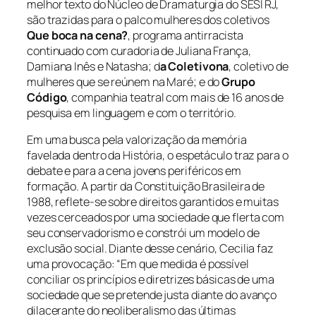
melhor texto do Núcleo de Dramaturgia do SESI RJ,
são trazidas para o palco mulheres dos coletivos
Que boca na cena?
, programa antirracista
continuado com curadoria de Juliana França,
Damiana Inês e Natasha; d
a
Coletivona
, coletivo de
mulheres que se reúnem na Maré; e do
Grupo
Código
, companhia teatral com mais de 16 anos de
pesquisa em linguagem e com o território.
Em uma busca pela valorização da memória
favelada dentro da História, o espetáculo traz para o
debate e para a cena jovens periféricos em
formação. A partir da Constituição Brasileira de
1988, reflete-se sobre direitos garantidos e muitas
vezes cerceados por uma sociedade que flerta com
seu conservadorismo e constrói um modelo de
exclusão social. Diante desse cenário, Cecilia faz
uma provocação: “Em que medida é possível
conciliar os princípios e diretrizes básicas de uma
sociedade que se pretende justa diante do avanço
dilacerante do neoliberalismo das últimas