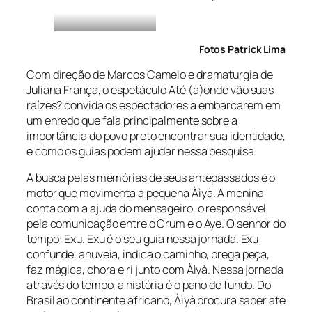
Fotos Patrick Lima
Com direção de Marcos Camelo e dramaturgia de
Juliana França, o espetáculo
Até (a)onde vão suas
raízes?
convida os espectadores a embarcarem em
um enredo que fala principalmente sobre a
importância do povo preto encontrar sua identidade,
e como os guias podem ajudar nessa pesquisa.
A busca pelas memórias de seus antepassados é o
motor que movimenta a pequena Àìyà. A menina
conta com a ajuda do mensageiro, o responsável
pela comunicação entre o Orum e o Aye. O senhor do
tempo: Exu. Exu é o seu guia nessa jornada. Exu
confunde, anuveia, indica o caminho, prega peça,
faz mágica, chora e ri junto com Àìyà. Nessa jornada
através do tempo, a história é o pano de fundo. Do
Brasil ao continente africano, Àìyà procura saber até