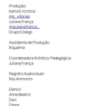
Produção:
Kamilly Victória
@k_vitoriap
Juliana França
@ajulianafranca_
Grupo Código
Assistente de Produção:
Riquelme
Coordenadora Artístico-Pedagógica:
Juliana França
Registro Audiovisual:
Ray Ammorim
Elenco:
Anne Beatriz
Davi
Edson