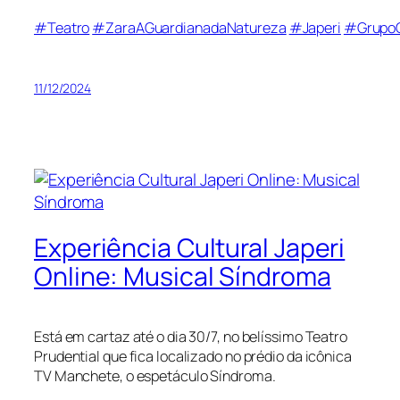
#Teatro
#ZaraAGuardianadaNatureza
#Japeri
#Grupo
11/12/2024
Experiência Cultural Japeri
Online: Musical Síndroma
Está em cartaz até o dia 30/7, no belíssimo Teatro
Prudential que fica localizado no prédio da icônica
TV Manchete, o espetáculo Síndroma.