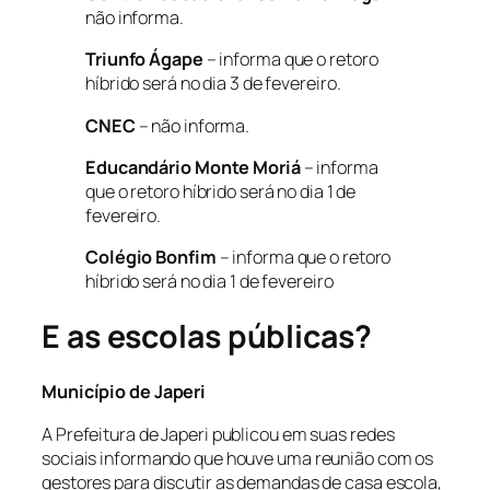
não informa.
Triunfo Ágape
– informa que o retoro
híbrido será no dia 3 de fevereiro.
CNEC
– não informa.
Educandário Monte Moriá
– informa
que o retoro híbrido será no dia 1 de
fevereiro.
Colégio Bonfim
– informa que o retoro
híbrido será no dia 1 de fevereiro
E as escolas públicas?
Município de Japeri
A Prefeitura de Japeri publicou em suas redes
sociais informando que houve uma reunião com os
gestores para discutir as demandas de casa escola,