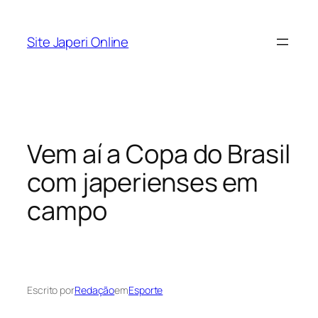
Pular
para
Site Japeri Online
o
conteúdo
Vem aí a Copa do Brasil
com japerienses em
campo
Escrito por
Redação
em
Esporte