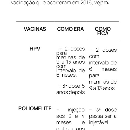
vacinação que ocorreram em 2016, vejam:
VACINAS
COMO ERA
COMO
FICA
HPV
– 2 doses
– 2 doses
para
com
meninas de
9 a 13 anos
intervalo de
com
6 meses
intervalo de
6 meses;
para
meninas de
– 3ª dose 5
9 a 13 anos.
anos depois
POLIOMELITE
–
injeção
– 3ª dose
aos 2 e 4
passa ser a
meses e
injetável.
gotinha aos