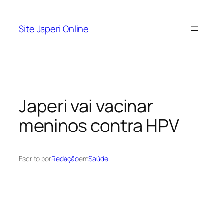
Pular
para
Site Japeri Online
o
conteúdo
​Japeri vai vacinar
meninos contra HPV
Escrito por
Redação
em
Saúde