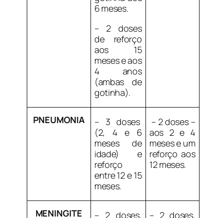
6 meses.
– 2 doses
de reforço
aos 15
meses e aos
4 anos
(ambas de
gotinha).
PNEUMONIA
– 3 doses
–
2 doses –
(2, 4 e 6
aos 2 e 4
meses de
meses e um
idade) e
reforço aos
reforço
12 meses.
entre 12 e 15
meses.
MENINGITE
– 2 doses,
– 2 doses,