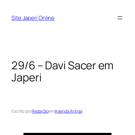
Pular
para
Site Japeri Online
o
conteúdo
29/6 – Davi Sacer em
Japeri
Escrito por
Redação
em
Agenda Antiga