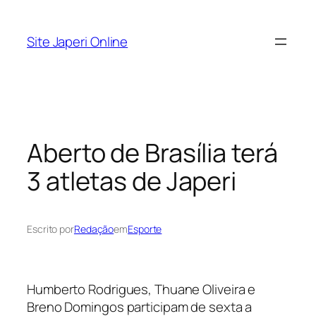
Pular
para
Site Japeri Online
o
conteúdo
Aberto de Brasília terá
3 atletas de Japeri
Escrito por
Redação
em
Esporte
Humberto Rodrigues, Thuane Oliveira e
Breno Domingos participam de sexta a