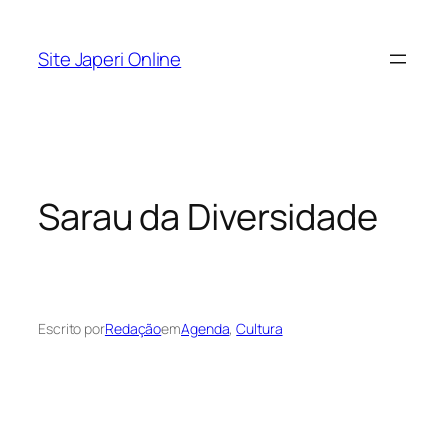
Pular
para
Site Japeri Online
o
conteúdo
Sarau da Diversidade
Escrito por
Redação
em
Agenda
, 
Cultura