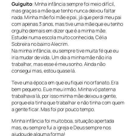
Guiguito
: Mnha infância sempre foi meio difícil,
mas graças a mãe que tenho nunca deixou faltar
nada. Minha mãe foi mãe e pai, já que perdi meu pai
com apenas 3 anos, mas tive uma mãe que eu tenho
orgulho demais em dizer que é a minha mãe.
Estudei numa escola muito conhecida, Célia
Sobreira no bairro Alecrim.
Na minha infância, eu sempre tive muita fé que eu
iria mudar de vida. Um dia a minha mãe não iria
trabalhar, mas esse é meu sonho. Ainda não
consegui mas, estou quase lá.
Teve uma época em que eu fiquei no orfanato. Era
bem pequeno. Eu e meu irmão. Minha vó paterna
trabalhava lá, por isso minha mãe deixou a gente,
porque ela tinha que trabalhar e não tinha com quem
a gente ficar. Mas foi por pouco tempo.
Minha infância foi muito boa, situação apertada
mas, eu sempre fui a igreja e Deus sempre nos
ajudou de alguma forma!