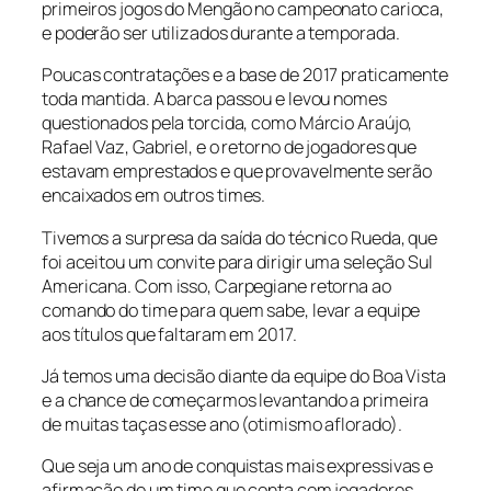
primeiros jogos do Mengão no campeonato carioca,
e poderão ser utilizados durante a temporada.
Poucas contratações e a base de 2017 praticamente
toda mantida. A barca passou e levou nomes
questionados pela torcida, como Márcio Araújo,
Rafael Vaz, Gabriel, e o retorno de jogadores que
estavam emprestados e que provavelmente serão
encaixados em outros times.
Tivemos a surpresa da saída do técnico Rueda, que
foi aceitou um convite para dirigir uma seleção Sul
Americana. Com isso, Carpegiane retorna ao
comando do time para quem sabe, levar a equipe
aos títulos que faltaram em 2017.
Já temos uma decisão diante da equipe do Boa Vista
e a chance de começarmos levantando a primeira
de muitas taças esse ano (otimismo aflorado).
Que seja um ano de conquistas mais expressivas e
afirmação de um time que conta com jogadores