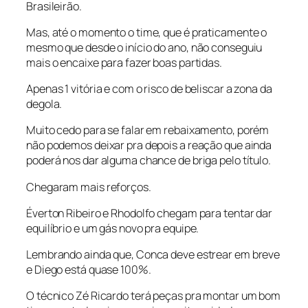
Brasileirão.
Mas, até o momento o time, que é praticamente o
mesmo que desde o início do ano, não conseguiu
mais o encaixe para fazer boas partidas.
Apenas 1 vitória e com o risco de beliscar a zona da
degola.
Muito cedo para se falar em rebaixamento, porém
não podemos deixar pra depois a reação que ainda
poderá nos dar alguma chance de briga pelo título.
Chegaram mais reforços.
Éverton Ribeiro e Rhodolfo chegam para tentar dar
equilíbrio e um gás novo pra equipe.
Lembrando ainda que, Conca deve estrear em breve
e Diego está quase 100%.
O técnico Zé Ricardo terá peças pra montar um bom