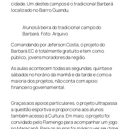
cidade. Um destes campos é o tradicional Barbará
localizado no Bairro Guandu.
Alunos à beira do tradicional campo do
Barbará. Foto: Arquivo
Comandando por Jeferson Costa, o projeto do
Barbará EC é totalmente gratuito e tem como
público, jovens moradores da região.
As aulas acontecem todas as segundas, quintas e
sábados no horário da manhã e da tarde e como a
maioria dos projetos, não conta com apoio
financeiro governamental.
Graças aos apoios particulares, o projeto ultrapassa
a questão esportiva e proporciona aos alunos
também acesso à Cultura. Em maio, o projeto foi
convidado pelo Flamengo para acompanhar um jogo
no Maracanã. Para os alunos foi mágico ver seu time