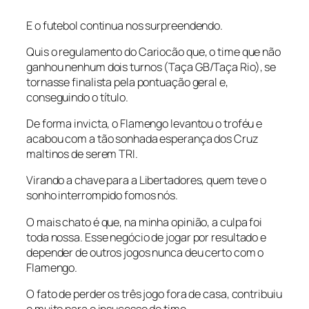
E o futebol continua nos surpreendendo.
Quis o regulamento do Cariocão que, o time que não
ganhou nenhum dois turnos (Taça GB/Taça Rio), se
tornasse finalista pela pontuação geral e,
conseguindo o título.
De forma invicta, o Flamengo levantou o troféu e
acabou com a tão sonhada esperança dos Cruz
maltinos de serem TRI.
Virando a chave para a Libertadores, quem teve o
sonho interrompido fomos nós.
O mais chato é que, na minha opinião, a culpa foi
toda nossa. Esse negócio de jogar por resultado e
depender de outros jogos nunca deu certo com o
Flamengo.
O fato de perder os três jogo fora de casa, contribuiu
e muito para o insucesso do time.