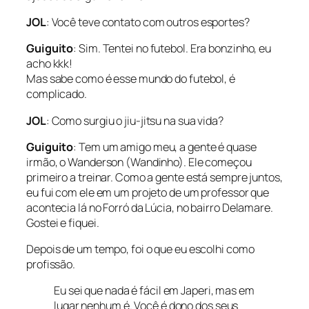
JOL
: Você teve contato com outros esportes?
Guiguito
: Sim. Tentei no futebol. Era bonzinho, eu
acho kkk!
Mas sabe como é esse mundo do futebol, é
complicado.
JOL
: Como surgiu o jiu-jitsu na sua vida?
Guiguito
: Tem um amigo meu, a gente é quase
irmão, o Wanderson (Wandinho). Ele começou
primeiro a treinar. Como a gente está sempre juntos,
eu fui com ele em um projeto de um professor que
acontecia lá no Forró da Lúcia, no bairro Delamare.
Gostei e fiquei.
Depois de um tempo, foi o que eu escolhi como
profissão.
Eu sei que nada é fácil em Japeri, mas em
lugar nenhum é. Você é dono dos seus