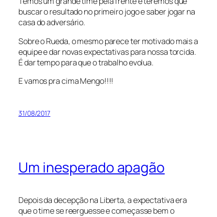
Temos um grande time pela frente e teremos que
buscar o resultado no primeiro jogo e saber jogar na
casa do adversário.
Sobre o Rueda, o mesmo parece ter motivado mais a
equipe e dar novas expectativas para nossa torcida.
É dar tempo para que o trabalho evolua.
E vamos pra cima Mengo!!!!
31/08/2017
Um inesperado apagão
Depois da decepção na Liberta, a expectativa era
que o time se reerguesse e começasse bem o