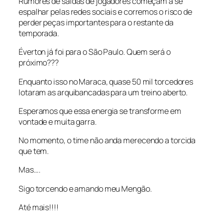
Rumores de saídas de jogadores começam a se
espalhar pelas redes sociais e corremos o risco de
perder peças importantes para o restante da
temporada.
Éverton já foi para o São Paulo. Quem será o
próximo???
Enquanto isso no Maraca, quase 50 mil torcedores
lotaram as arquibancadas para um treino aberto.
Esperamos que essa energia se transforme em
vontade e muita garra.
No momento, o time não anda merecendo a torcida
que tem.
Mas….
Sigo torcendo e amando meu Mengão.
Até mais!!!!