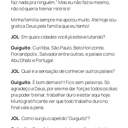
faz nada pra ninguém.” Mas eu não fazia mesmo,
não só queria treinar rsrsrsrs!
Minha família sempre me apoiou muito. Até hoje sou
grato a Deus pela família que eu tenho!
JOL
: Em quais cidades você já esteve lutando?
Guiguito
: Curitiba, São Paulo, Belo Horizonte,
Florianópolis , Salvador entre outras, e países como
Abu Dhabi e Portugal.
JOL
: Qual é a sensação de conhecer outros países?
Guiguito
: É bom demais!!! Fico sem palavras. Só
agradeço a Deus, por ele me dar forças todos os dias
pra poder treinar, trabalhar duro e estar aqui hoje.
Muito gratificante ver que todo trabalho duro no
final vale a pena.
JOL
: Como surgiu o apelido “Guiguito”?