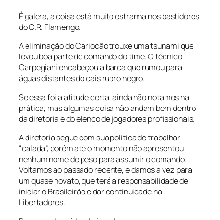
É galera, a coisa está muito estranha nos bastidores
do C.R. Flamengo.
A eliminação do Cariocão trouxe uma tsunami que
levou boa parte do comando do time. O técnico
Carpegiani encabeçou a barca que rumou para
águas distantes do cais rubro negro.
Se essa foi a atitude certa, ainda não notamos na
prática, mas algumas coisa não andam bem dentro
da diretoria e do elenco de jogadores profissionais.
A diretoria segue com sua política de trabalhar
“calada”, porém até o momento não apresentou
nenhum nome de peso para assumir o comando.
Voltamos ao passado recente, e damos a vez para
um quase novato, que terá a responsabilidade de
iniciar o Brasileirão e dar continuidade na
Libertadores.