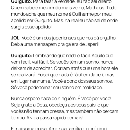
Guiguito
: Para falar a verdade, eu não sei direito.
Quem sabe é meu irmão mais velho, Matheus. Todo
mundo acha que meu nome é Guilherme por meu
apelido ser Guiguito. Mas, na real eu não sei de onde
surgiu esse apelido!
JOL
: Você é um dos japerienses que nos dá orgulho.
Deixa uma mensagem pra galera de Japeri!
Guiguito
: Lembrando que nada é fácil. Aquilo que
vem fácil, vai fácil. Se vocês têm um sonho, nunca
deixem de acreditar. Corram atrás que uma hora ele
se realizará. Eu sei que nada é fácil em Japeri, mas
em lugar nenhum é. Você é dono dos seus sonhos.
Só você pode tornar seu sonho em realidade.
Nunca espere nada de ninguém. É Você por você!
Seja grato a Deus, obedeça aos seus pais, e que
vocês não tenham pressa, mas também não percam
tempo. A vida passa rápido demais!
E mais uma coisa: Ame sua família e o próximo!