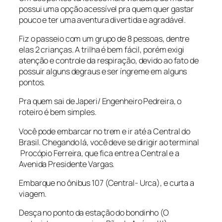
possui uma opção acessível pra quem quer gastar
pouco e ter uma aventura divertida e agradável.
Fiz o passeio com um grupo de 8 pessoas, dentre
elas 2 crianças. A trilha é bem fácil, porém exigi
atenção e controle da respiração, devido ao fato de
possuir alguns degraus e ser íngreme em alguns
pontos.
Pra quem sai de Japeri/ Engenheiro Pedreira, o
roteiro é bem simples.
Você pode embarcar no trem e ir até a Central do
Brasil. Chegando lá, você deve se dirigir ao terminal
Procópio Ferreira, que fica entre a Central e a
Avenida Presidente Vargas.
Embarque no ônibus 107 (Central- Urca), e curta a
viagem.
Desça no ponto da estação do bondinho (O