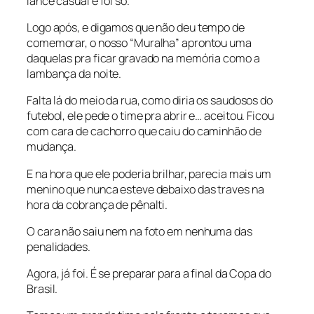
lance casual e foi só.
Logo após, e digamos que não deu tempo de
comemorar, o nosso “Muralha” aprontou uma
daquelas pra ficar gravado na memória como a
lambança da noite.
Falta lá do meio da rua, como diria os saudosos do
futebol, ele pede o time pra abrir e… aceitou. Ficou
com cara de cachorro que caiu do caminhão de
mudança.
E na hora que ele poderia brilhar, parecia mais um
menino que nunca esteve debaixo das traves na
hora da cobrança de pênalti.
O cara não saiu nem na foto em nenhuma das
penalidades.
Agora, já foi. É se preparar para a final da Copa do
Brasil.