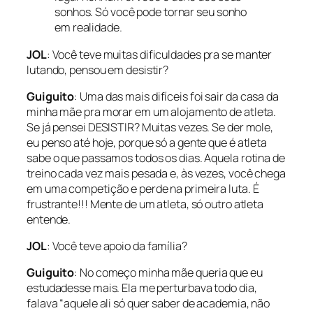
sonhos. Só você pode tornar seu sonho
em realidade.
JOL
: Você teve muitas dificuldades pra se manter
lutando, pensou em desistir?
Guiguito
: Uma das mais difíceis foi sair da casa da
minha mãe pra morar em um alojamento de atleta.
Se já pensei DESISTIR? Muitas vezes. Se der mole,
eu penso até hoje, porque só a gente que é atleta
sabe o que passamos todos os dias. Aquela rotina de
treino cada vez mais pesada e, às vezes, você chega
em uma competição e perde na primeira luta. É
frustrante!!! Mente de um atleta, só outro atleta
entende.
JOL
: Você teve apoio da família?
Guiguito
: No começo minha mãe queria que eu
estudadesse mais. Ela me perturbava todo dia,
falava “aquele ali só quer saber de academia, não