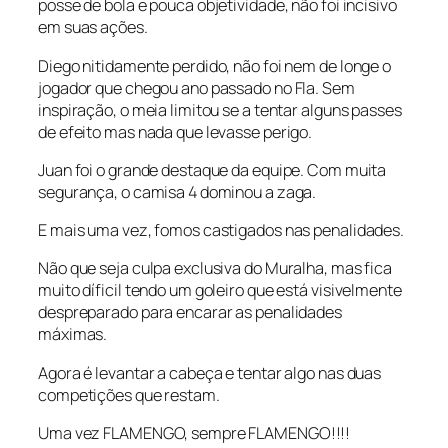
posse de bola e pouca objetividade, não foi incisivo
em suas ações.
Diego nitidamente perdido, não foi nem de longe o
jogador que chegou ano passado no Fla. Sem
inspiração, o meia limitou se a tentar alguns passes
de efeito mas nada que levasse perigo.
Juan foi o grande destaque da equipe. Com muita
segurança, o camisa 4 dominou a zaga.
E mais uma vez, fomos castigados nas penalidades.
Não que seja culpa exclusiva do Muralha, mas fica
muito díficil tendo um goleiro que está visivelmente
despreparado para encarar as penalidades
máximas.
Agora é levantar a cabeça e tentar algo nas duas
competições que restam.
Uma vez FLAMENGO, sempre FLAMENGO!!!!