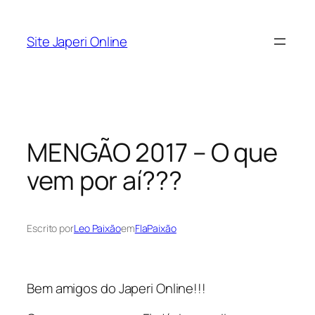
Pular
para
Site Japeri Online
o
conteúdo
MENGÃO 2017 – O que
vem por aí???
Escrito por
Leo Paixão
em
FlaPaixão
Bem amigos do Japeri Online!!!