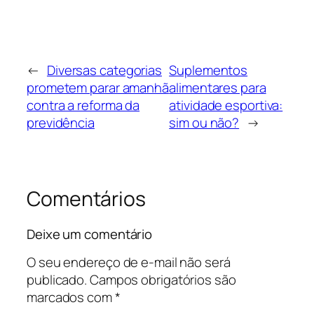
←
Diversas categorias
Suplementos
prometem parar amanhã
alimentares para
contra a reforma da
atividade esportiva:
previdência
sim ou não?
→
Comentários
Deixe um comentário
O seu endereço de e-mail não será
publicado.
Campos obrigatórios são
marcados com
*