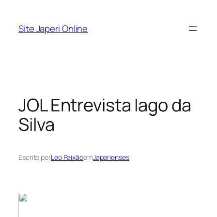
Pular
para
Site Japeri Online
o
conteúdo
JOL Entrevista Iago da
Silva
Escrito por
Leo Paixão
em
Japerienses