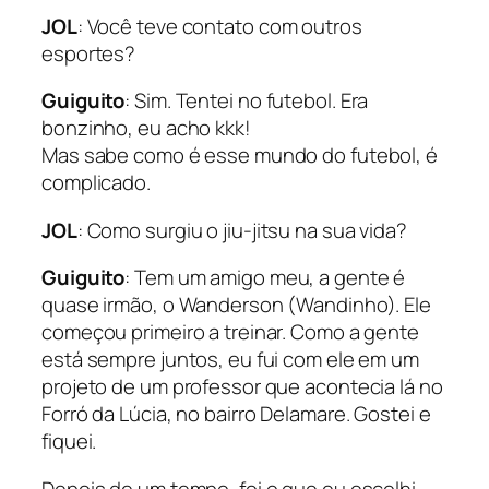
JOL
: Você teve contato com outros
esportes?
Guiguito
: Sim. Tentei no futebol. Era
bonzinho, eu acho kkk!
Mas sabe como é esse mundo do futebol, é
complicado.
JOL
: Como surgiu o jiu-jitsu na sua vida?
Guiguito
: Tem um amigo meu, a gente é
quase irmão, o Wanderson (Wandinho). Ele
começou primeiro a treinar. Como a gente
está sempre juntos, eu fui com ele em um
projeto de um professor que acontecia lá no
Forró da Lúcia, no bairro Delamare. Gostei e
fiquei.
Depois de um tempo, foi o que eu escolhi