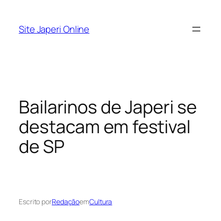
Pular
para
Site Japeri Online
o
conteúdo
Bailarinos de Japeri se
destacam em festival
de SP
Escrito por
Redação
em
Cultura