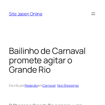
Pular
para
Site Japeri Online
o
conteúdo
Bailinho de Carnaval
promete agitar o
Grande Rio
Escrito por
Redação
em
Carnaval
, 
Nos Shoppings