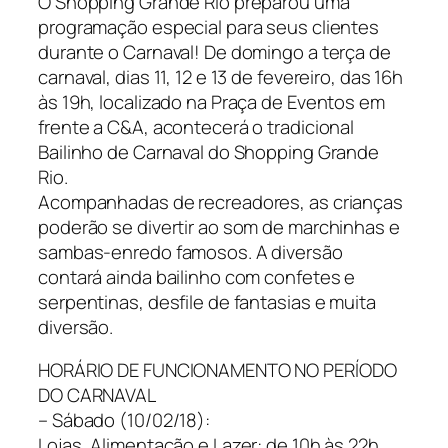
O Shopping Grande Rio preparou uma
programação especial para seus clientes
durante o Carnaval! De domingo a terça de
carnaval, dias 11, 12 e 13 de fevereiro, das 16h
às 19h, localizado na Praça de Eventos em
frente a C&A, acontecerá o tradicional
Bailinho de Carnaval do Shopping Grande
Rio.
Acompanhadas de recreadores, as crianças
poderão se divertir ao som de marchinhas e
sambas-enredo famosos. A diversão
contará ainda bailinho com confetes e
serpentinas, desfile de fantasias e muita
diversão.
HORÁRIO DE FUNCIONAMENTO NO PERÍODO
DO CARNAVAL
– Sábado (10/02/18):
Lojas, Alimentação e Lazer: de 10h às 22h.