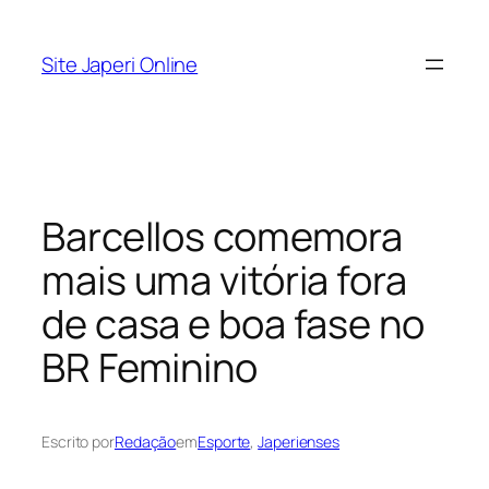
Pular
para
Site Japeri Online
o
conteúdo
Barcellos comemora
mais uma vitória fora
de casa e boa fase no
BR Feminino
Escrito por
Redação
em
Esporte
, 
Japerienses