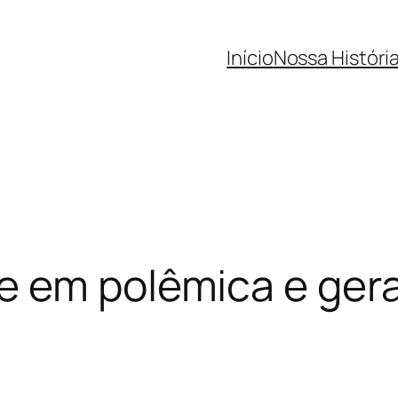
Início
Nossa Históri
 em polêmica e gera