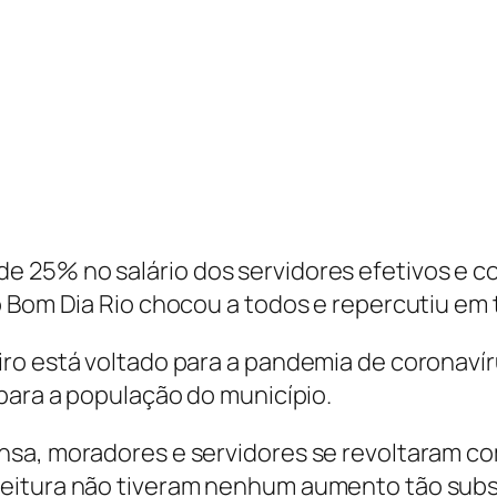
 25% no salário dos servidores efetivos e c
o Bom Dia Rio chocou a todos e repercutiu em 
iro está voltado para a pandemia de coronav
para a população do município.
nsa, moradores e servidores se revoltaram c
eitura não tiveram nenhum aumento tão subs