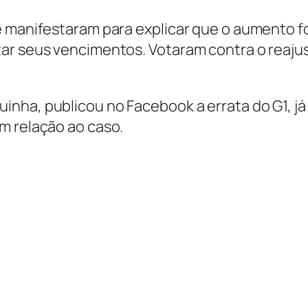
e manifestaram para explicar que o aumento f
ar seus vencimentos. Votaram contra o reajus
nha, publicou no Facebook a errata do G1, já
m relação ao caso.