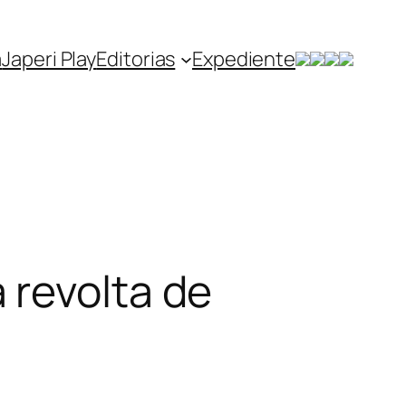
a
Japeri Play
Editorias
Expediente
 revolta de