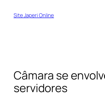
Pular
para
Site Japeri Online
o
conteúdo
Câmara se envolve
servidores