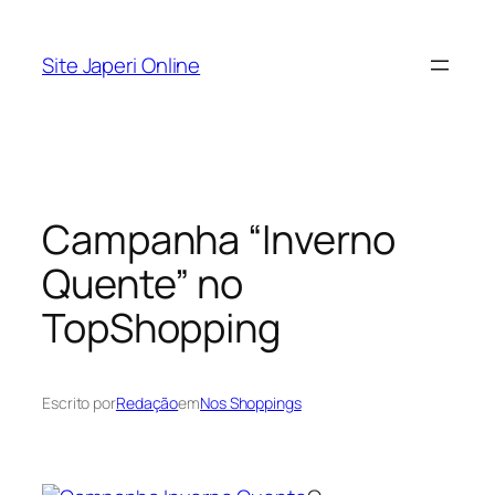
Pular
para
Site Japeri Online
o
conteúdo
Campanha “Inverno
Quente” no
TopShopping
Escrito por
Redação
em
Nos Shoppings