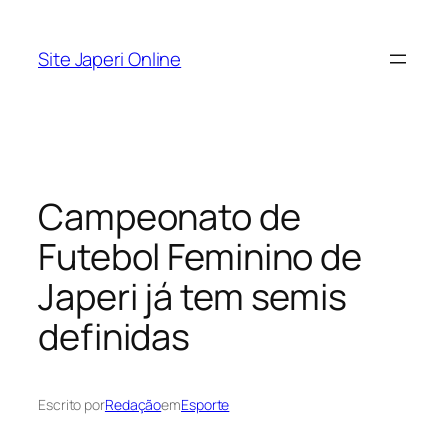
Pular
para
Site Japeri Online
o
conteúdo
Campeonato de
Futebol Feminino de
Japeri já tem semis
definidas
Escrito por
Redação
em
Esporte