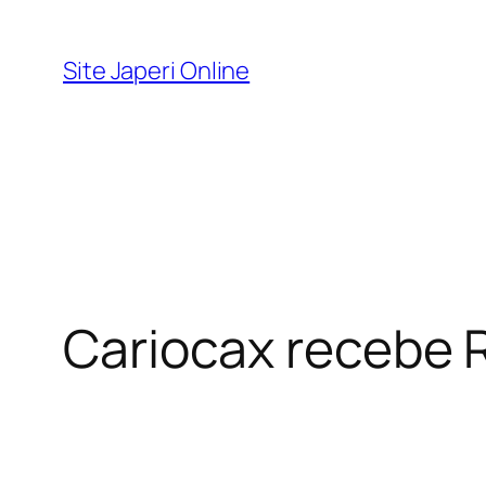
Pular
para
Site Japeri Online
o
conteúdo
Cariocax recebe 