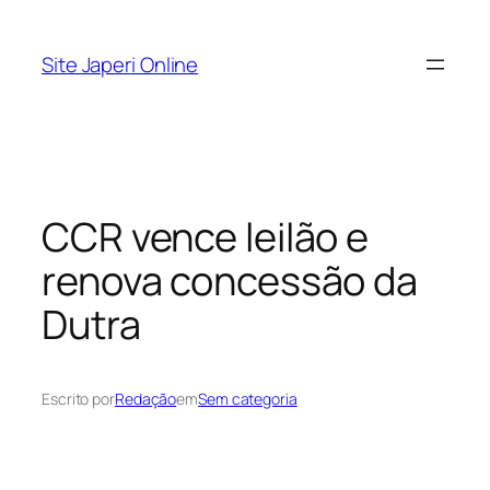
Pular
para
Site Japeri Online
o
conteúdo
CCR vence leilão e
renova concessão da
Dutra
Escrito por
Redação
em
Sem categoria