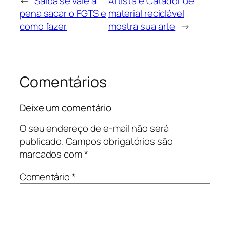
←
Saiba se vale a
Artista e Catador de
pena sacar o FGTS e
material reciclável
como fazer
mostra sua arte
→
Comentários
Deixe um comentário
O seu endereço de e-mail não será
publicado.
Campos obrigatórios são
marcados com
*
Comentário
*