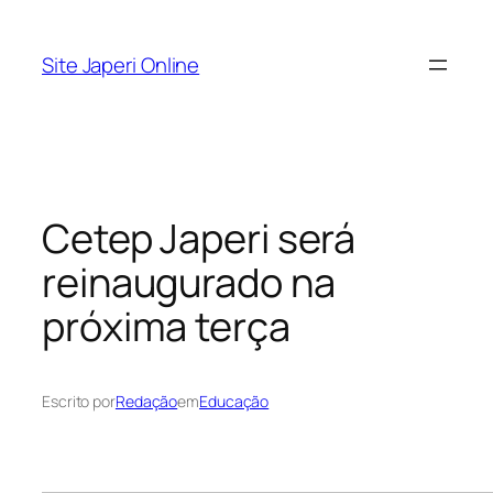
Pular
para
Site Japeri Online
o
conteúdo
Cetep Japeri será
reinaugurado na
próxima terça
Escrito por
Redação
em
Educação