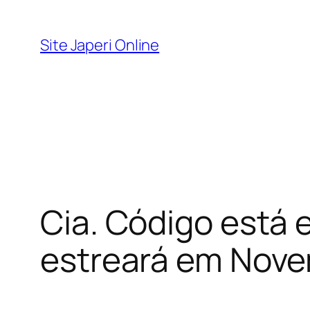
Pular
para
Site Japeri Online
o
conteúdo
Cia. Código está 
estreará em Nove