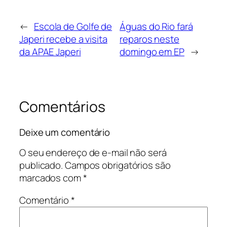
←
Escola de Golfe de
Águas do Rio fará
Japeri recebe a visita
reparos neste
da APAE Japeri
domingo em EP
→
Comentários
Deixe um comentário
O seu endereço de e-mail não será
publicado.
Campos obrigatórios são
marcados com
*
Comentário
*