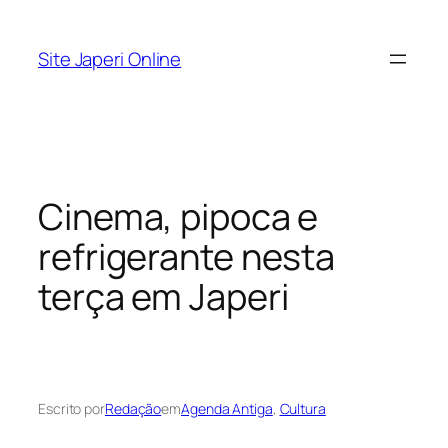
Pular
para
Site Japeri Online
o
conteúdo
Cinema, pipoca e
refrigerante nesta
terça em Japeri
Escrito por
Redação
em
Agenda Antiga
, 
Cultura