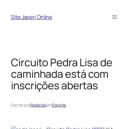
Pular
para
Site Japeri Online
o
conteúdo
Circuito Pedra Lisa de
caminhada está com
inscrições abertas
Escrito por
Redação
em
Esporte