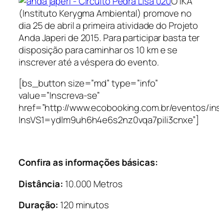
O IKA
(Instituto Kerygma Ambiental) promove no
dia 25 de abril a primeira atividade do Projeto
Anda Japeri de 2015. Para participar basta ter
disposição para caminhar os 10 km e se
inscrever até a véspera do evento.
[bs_button size=”md” type=”info”
value=”Inscreva-se”
href=”http://www.ecobooking.com.br/eventos/in
InsVS1=ydlm9uh6h4e6s2nz0vqa7pili3cnxe”]
Confira as informações básicas:
Distância:
10.000 Metros
Duração:
120 minutos