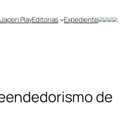
a
Japeri Play
Editorias
Expediente
reendedorismo de