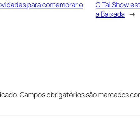
novidades para comemorar o
O Tal Show es
a Baixada
→
icado.
Campos obrigatórios são marcados c