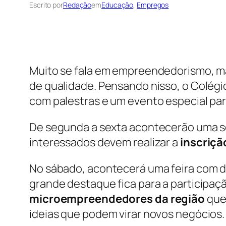
Escrito por
Redação
em
Educação
, 
Empregos
Muito se fala em empreendedorismo, ma
de qualidade. Pensando nisso, o Colég
com palestras e um evento especial par
De segunda a sexta acontecerão uma sér
interessados devem realizar a
inscriçã
No sábado, acontecerá uma feira com 
grande destaque fica para a participaç
microempreendedores da região
que 
ideias que podem virar novos negócios.