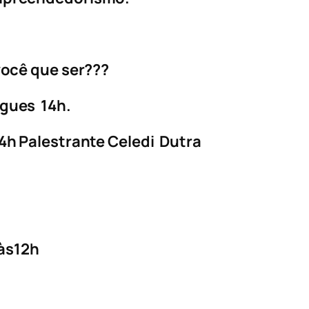
você que ser???
igues 14h.
14h Palestrante Celedi Dutra
às12h