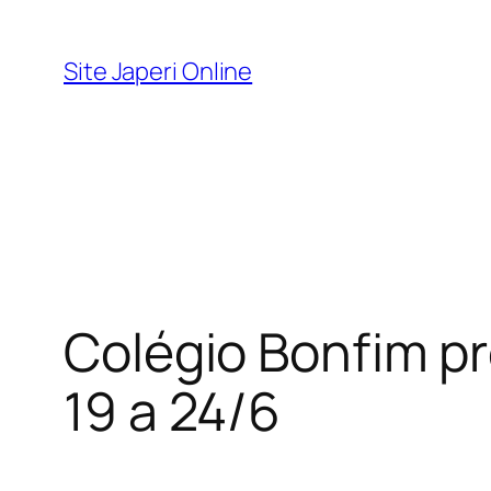
Pular
para
Site Japeri Online
o
conteúdo
Colégio Bonfim p
19 a 24/6