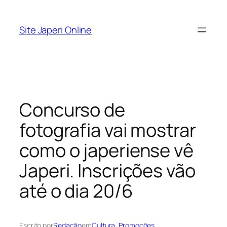
Pular
para
Site Japeri Online
o
conteúdo
Concurso de
fotografia vai mostrar
como o japeriense vê
Japeri. Inscrições vão
até o dia 20/6
Escrito por
Redação
em
Cultura
, 
Promoções