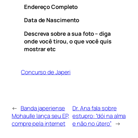
Endereço Completo
Data de Nascimento
Descreva sobre a sua foto – diga
onde você tirou, o que você quis
mostrar etc
Concurso de Japeri
←
Banda japeriense
Dr. Ana fala sobre
Mohaulle lança seu EP,
estupro: “dói na alma
compre pela internet
e não no útero”
→