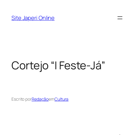
Pular
para
Site Japeri Online
o
conteúdo
Cortejo “I Feste-Já”
Escrito por
Redação
em
Cultura