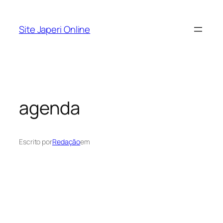
Pular
para
Site Japeri Online
o
conteúdo
agenda
Escrito por
Redação
em