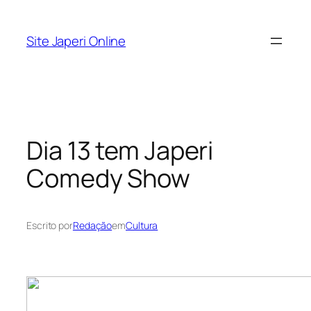
Pular
para
Site Japeri Online
o
conteúdo
Dia 13 tem Japeri
Comedy Show
Escrito por
Redação
em
Cultura