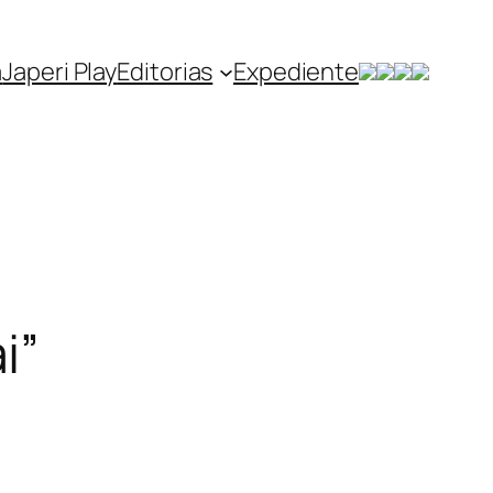
a
Japeri Play
Editorias
Expediente
i”