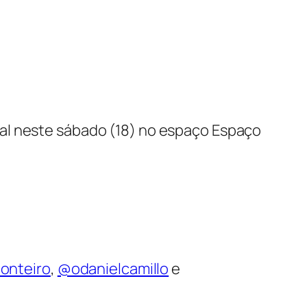
al neste sábado (18) no espaço Espaço
nteiro
,
@odanielcamillo
e