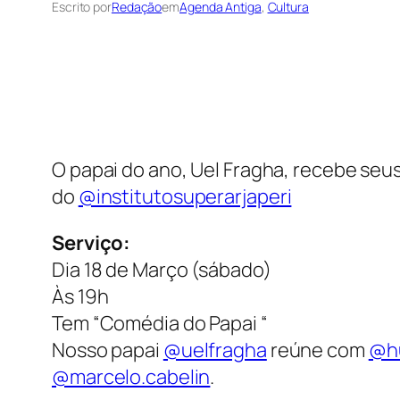
Escrito por
Redação
em
Agenda Antiga
, 
Cultura
O papai do ano, Uel Fragha, recebe se
do
@institutosuperarjaperi
Serviço:
Dia 18 de Março (sábado)
Às 19h
Tem “Comédia do Papai “
Nosso papai
@uelfragha
reúne com
@h
@marcelo.cabelin
.