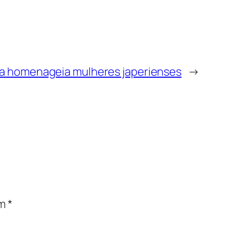
ra homenageia mulheres japerienses
→
om
*