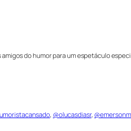
us amigos do humor para um espetáculo especi
umoristacansado
,
@olucasdiasr
,
@emersonmo