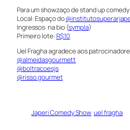
Para um showzaço de stand up comedy
Local: Espaço do
@institutosuperarjape
Ingressos: na bio (
sympla
)
Primeiro lote:
R$10
Uel Fragha agradece aos patrocinadore
@almeidasgourmett
@boltracoesjs
@risso.gourmet
Japeri Comedy Show
uel fragha