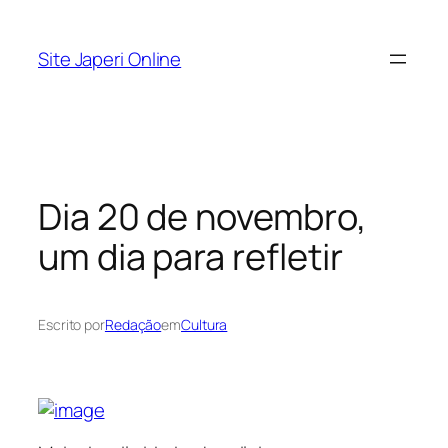
Pular
para
Site Japeri Online
o
conteúdo
Dia 20 de novembro,
um dia para refletir
Escrito por
Redação
em
Cultura