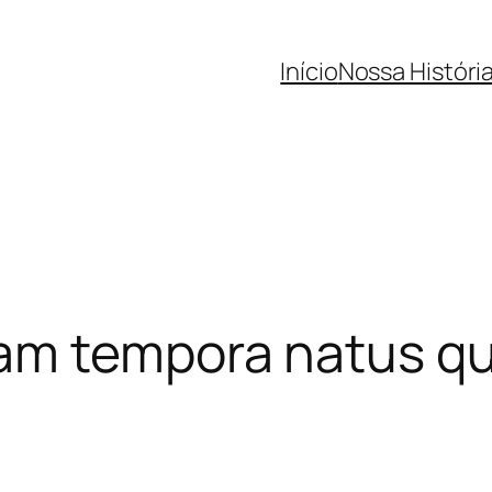
Início
Nossa Históri
am tempora natus qu