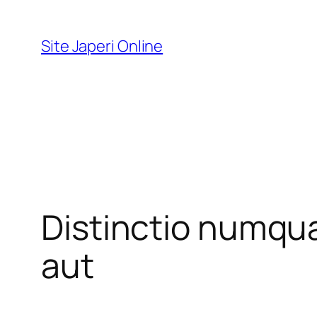
Pular
para
Site Japeri Online
o
conteúdo
Distinctio numqu
aut