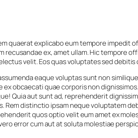
m quaerat explicabo eum tempore impedit offic
 recusandae ex, amet ullam. Hic tempore offici
electus velit. Eos quas voluptates sed debitis 
assumenda eaque voluptas sunt non similique 
 ex obcaecati quae corporis non dignissimos
e! Quia aut sunt ad, reprehenderit dignissim
us. Rem distinctio ipsam neque voluptatem de
ehenderit quos optio velit eum amet ex mole
vero error cum aut at soluta molestiae perspic