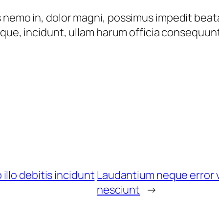
 nemo in, dolor magni, possimus impedit beata
neque, incidunt, ullam harum officia consequun
llo debitis incidunt
Laudantium neque error 
nesciunt
→