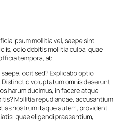
ia ipsum mollitia vel, saepe sint
is, odio debitis mollitia culpa, quae
officia tempora, ab.
saepe, odit sed? Explicabo optio
. Distinctio voluptatum omnis deserunt
os harum ducimus, in facere atque
bitis? Mollitia repudiandae, accusantium
stias nostrum itaque autem, provident
iatis, quae eligendi praesentium,