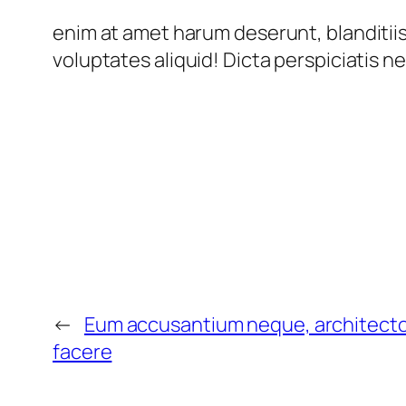
enim at amet harum deserunt, blanditiis
voluptates aliquid! Dicta perspiciatis 
←
Eum accusantium neque, architecto i
facere