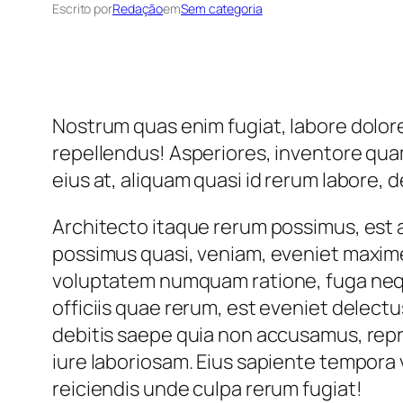
Escrito por
Redação
em
Sem categoria
Nostrum quas enim fugiat, labore dolore
repellendus! Asperiores, inventore quam
eius at, aliquam quasi id rerum labore, d
Architecto itaque rerum possimus, est 
possimus quasi, veniam, eveniet maxime
voluptatem numquam ratione, fuga nequ
officiis quae rerum, est eveniet delect
debitis saepe quia non accusamus, repr
iure laboriosam. Eius sapiente tempora 
reiciendis unde culpa rerum fugiat!