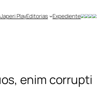
a
Japeri Play
Editorias
Expediente
os, enim corrupti