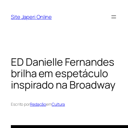
Pular
para
Site Japeri Online
o
conteúdo
ED Danielle Fernandes
brilha em espetáculo
inspirado na Broadway
Escrito por
Redação
em
Cultura