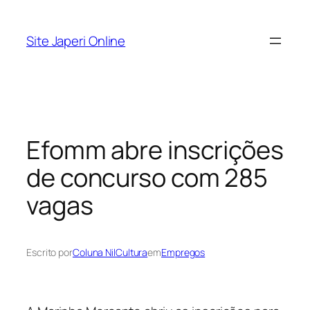
Pular
para
Site Japeri Online
o
conteúdo
Efomm abre inscrições
de concurso com 285
vagas
Escrito por
Coluna NilCultura
em
Empregos