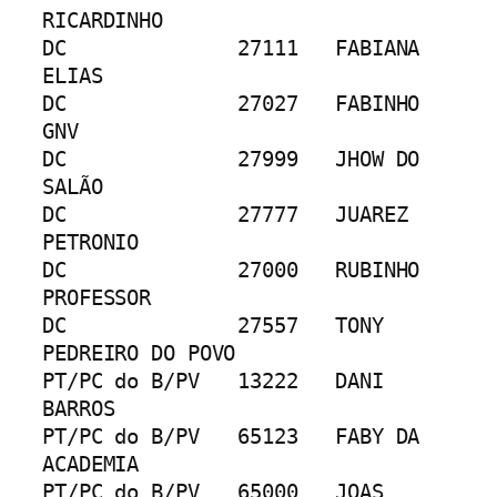
RICARDINHO
DC		27111	FABIANA 
ELIAS
DC		27027	FABINHO 
GNV
DC		27999	JHOW DO 
SALÃO
DC		27777	JUAREZ 
PETRONIO
DC		27000	RUBINHO 
PROFESSOR
DC		27557	TONY 
PEDREIRO DO POVO
PT/PC do B/PV	13222	DANI 
BARROS
PT/PC do B/PV	65123	FABY DA 
ACADEMIA
PT/PC do B/PV	65000	JOAS