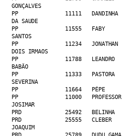
GONÇALVES
PP		11111	DANDINHA 
DA SAUDE
PP		11555	FABY 
SANTOS
PP		11234	JONATHAN 
DOIS IRMAOS
PP		11788	LEANDRO 
BABÃO
PP		11333	PASTORA 
SEVERINA
PP		11664	PÉPE
PP		11000	PROFESSOR 
JOSIMAR
PRD		25492	BELINHA
PRD		25555	CLEBER 
JOAQUIM
PRD		25789	DUDU GAMA