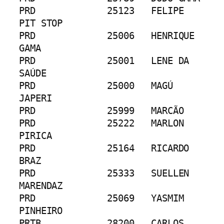
PRD		25123	FELIPE 
PIT STOP
PRD		25006	HENRIQUE 
GAMA
PRD		25001	LENE DA 
SAÚDE
PRD		25000	MAGÚ 
JAPERI
PRD		25999	MARCÃO
PRD		25222	MARLON 
PIRICA
PRD		25164	RICARDO 
BRAZ
PRD		25333	SUELLEN 
MARENDAZ
PRD		25069	YASMIM 
PINHEIRO
PRTB		28200	CARLOS 