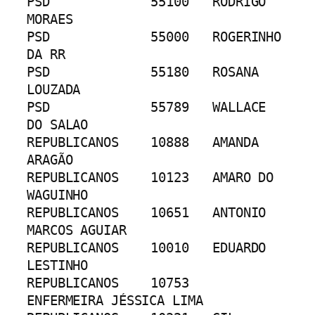
PSD		55100	RODRIGO 
MORAES
PSD		55000	ROGERINHO 
DA RR
PSD		55180	ROSANA 
LOUZADA
PSD		55789	WALLACE 
DO SALAO
REPUBLICANOS	10888	AMANDA 
ARAGÃO
REPUBLICANOS	10123	AMARO DO 
WAGUINHO
REPUBLICANOS	10651	ANTONIO 
MARCOS AGUIAR
REPUBLICANOS	10010	EDUARDO 
LESTINHO
REPUBLICANOS	10753	
ENFERMEIRA JÉSSICA LIMA