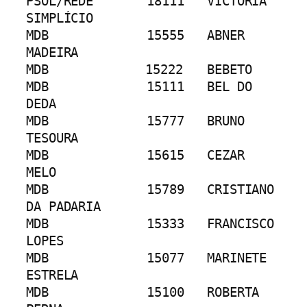
PSOL/REDE	18111	VICTORIA 
SIMPLÍCIO
MDB     	15555	ABNER 
MADEIRA
MDB             15222	BEBETO
MDB     	15111	BEL DO 
DEDA
MDB     	15777	BRUNO 
TESOURA
MDB		15615	CEZAR 
MELO
MDB		15789	CRISTIANO 
DA PADARIA
MDB		15333	FRANCISCO 
LOPES
MDB		15077	MARINETE 
ESTRELA
MDB		15100	ROBERTA 