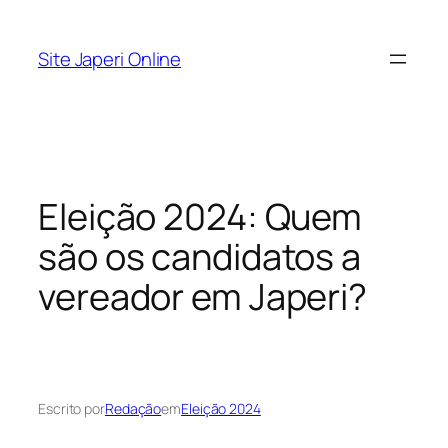
Pular
para
Site Japeri Online
o
conteúdo
Eleição 2024: Quem
são os candidatos a
vereador em Japeri?
Escrito por
Redação
em
Eleição 2024