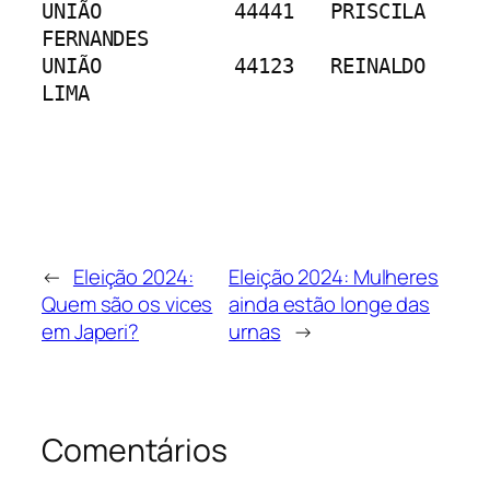
UNIÃO		44441	PRISCILA 
FERNANDES
UNIÃO		44123	REINALDO 
LIMA
←
Eleição 2024:
Eleição 2024: Mulheres
Quem são os vices
ainda estão longe das
em Japeri?
urnas
→
Comentários