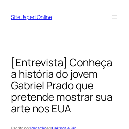
Pular
para
Site Japeri Online
o
conteúdo
[Entrevista] Conheça
a história do jovem
Gabriel Prado que
pretende mostrar sua
arte nos EUA
Escrito por
Redação
em
Baixada e Rio