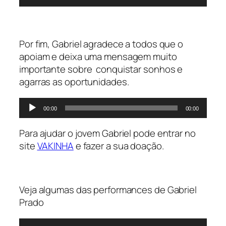
de
áudio
Por fim, Gabriel agradece a todos que o
apoiam e deixa uma mensagem muito
importante sobre conquistar sonhos e
agarras as oportunidades.
Tocador
00:00
00:00
de
áudio
Para ajudar o jovem Gabriel pode entrar no
site
VAKINHA
e fazer a sua doação.
Veja algumas das performances de Gabriel
Prado
Tocador