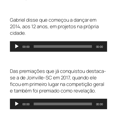
Gabriel disse que começou a dançar em
2014, aos 12 anos, em projetos na própria
cidade.
Tocador
00:00
00:00
de
áudio
Das premiações que já conquistou destaca-
se a de Joinville-SC em 2017, quando ele
ficou em primeiro lugar na competição geral
e também foi premiado como revelação.
Tocador
00:00
00:00
de
áudio