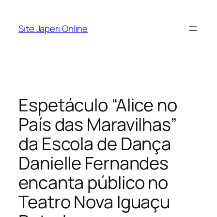
Pular
para
Site Japeri Online
o
conteúdo
Espetáculo “Alice no
País das Maravilhas”
da Escola de Dança
Danielle Fernandes
encanta público no
Teatro Nova Iguaçu