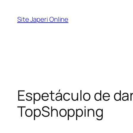
Pular
para
Site Japeri Online
o
conteúdo
Espetáculo de da
TopShopping