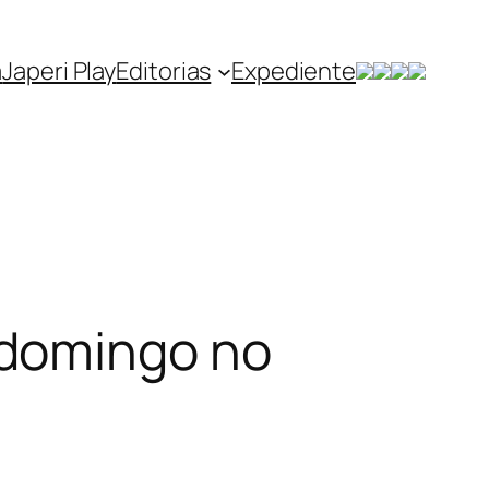
a
Japeri Play
Editorias
Expediente
 domingo no