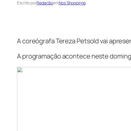
Escrito por
Redação
em
Nos Shoppings
A coreógrafa Tereza Petsold vai aprese
A programação acontece neste doming