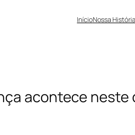
Início
Nossa Históri
nça acontece neste