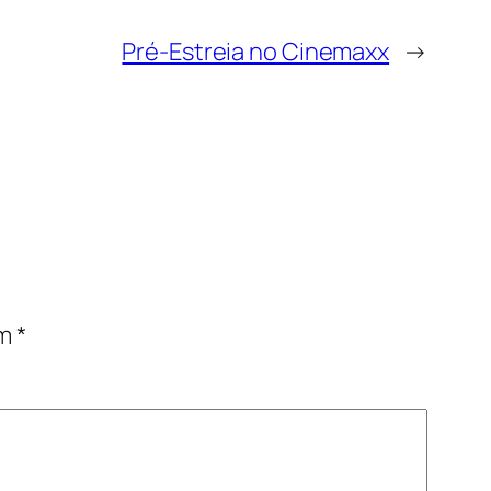
Pré-Estreia no Cinemaxx
→
om
*