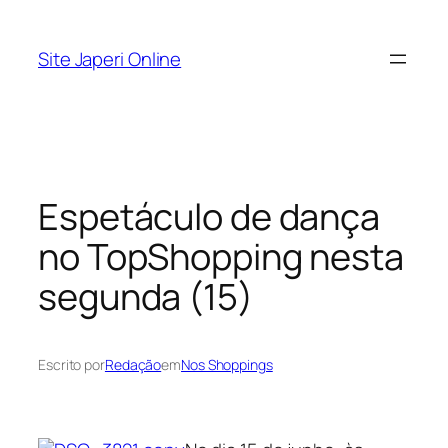
Pular
para
Site Japeri Online
o
conteúdo
Espetáculo de dança
no TopShopping nesta
segunda (15)
Escrito por
Redação
em
Nos Shoppings