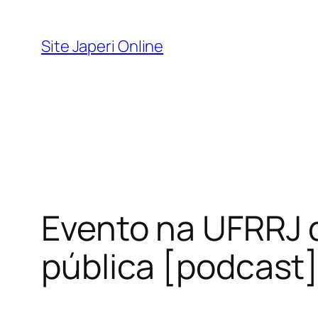
Pular
para
Site Japeri Online
o
conteúdo
Evento na UFRRJ d
pública [podcast