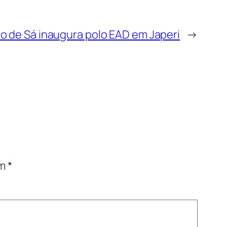
aumentar
ou
io de Sá inaugura polo EAD em Japeri
→
diminuir
o
volume.
om
*