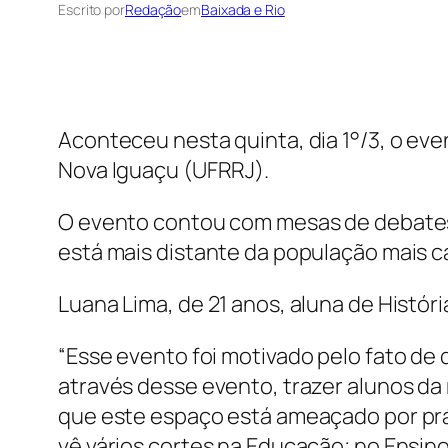
Escrito por
Redação
em
Baixada e Rio
Aconteceu nesta quinta, dia 1°/3, o eve
Nova Iguaçu (UFRRJ).
O evento contou com mesas de debates, 
está mais distante da população mais c
Luana Lima, de 21 anos, aluna de Histór
“Esse evento foi motivado pelo fato de
através desse evento, trazer alunos da 
que este espaço está ameaçado por prát
vê vários cortes na Educação; no Ensino