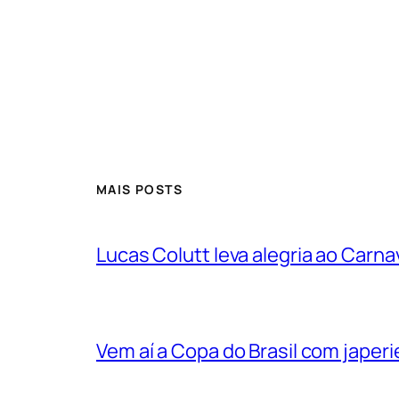
MAIS POSTS
Lucas Colutt leva alegria ao Carnav
Vem aí a Copa do Brasil com jape