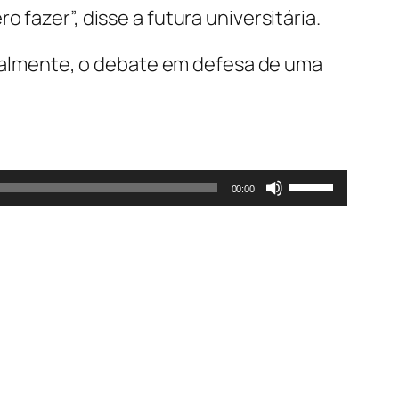
fazer”, disse a futura universitária.
cipalmente, o debate em defesa de uma
Use
00:00
as
setas
para
cima
ou
para
baixo
para