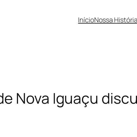
Início
Nossa Históri
e Nova Iguaçu discu
]