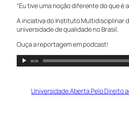
“Eu tive uma noção diferente do que é a 
A inciativa do Instituto Multidisciplin
universidade de qualidade no Brasil.
Ouça a reportagem em podcast!
Tocador
00:00
de
áudio
Universidade Aberta Pelo Direito a